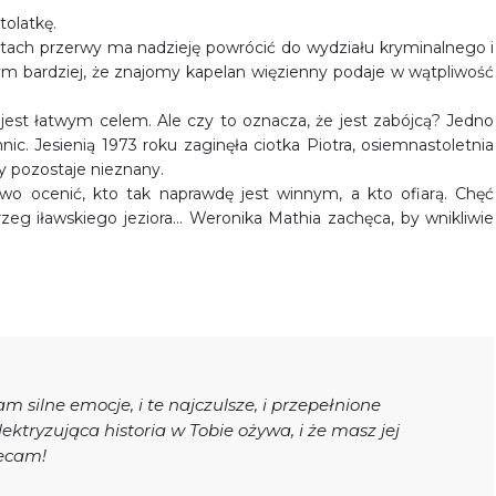
tolatkę.
atach przerwy ma nadzieję powrócić do wydziału kryminalnego i
Tym bardziej, że znajomy kapelan więzienny podaje w wątpliwość
est łatwym celem. Ale czy to oznacza, że jest zabójcą? Jedno
nic. Jesienią 1973 roku zaginęła ciotka Piotra, osiemnastoletnia
y pozostaje nieznany.
atwo ocenić, kto tak naprawdę jest winnym, a kto ofiarą. Chęć
eg iławskiego jeziora… Weronika Mathia zachęca, by wnikliwie
m silne emocje, i te najczulsze, i przepełnione
ektryzująca historia w Tobie ożywa, i że masz jej
lecam!