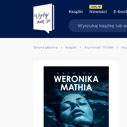
-40% 💙
Książki
Nowości
E-boo
Strona główna
Książki
Kryminał i Thriller
Kry