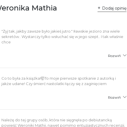
Weronika Mathia
Dodaj opinię
"Żyj tak, jakby zawsze było jakieś jutro." Iławskie jezioro zna wiele
sekretów.. Wystarczy tylko wsłuchać się w jego szept.. I tak właśnie
chce
Rozwiń
Co to była za książka!🤯To moje pierwsze spotkanie z autorką i
jakże udane! Czy śmierć nastolatki łączy się z zaginięciem
Rozwiń
Należę do tej grupy osób, która nie sięgnęła po debiutancką
powieść Weroniki Mathii, nawet pomimo entuzjastycznych recenzji,