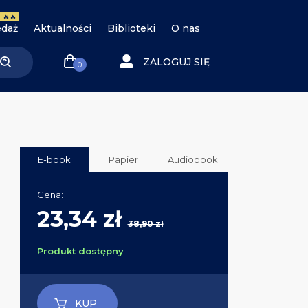
 🔥🔥
daż
Aktualności
Biblioteki
O nas
ZALOGUJ SIĘ
0
E-book
Papier
Audiobook
Cena:
23,34 zł
38,90 zł
Produkt dostępny
KUP