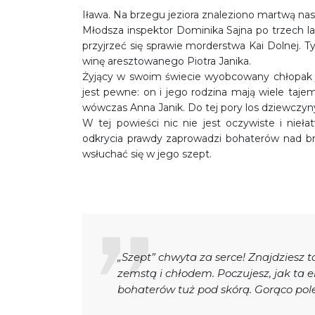
Iława. Na brzegu jeziora znaleziono martwą nas
Młodsza inspektor Dominika Sajna po trzech l
przyjrzeć się sprawie morderstwa Kai Dolnej. 
winę aresztowanego Piotra Janika.
Żyjący w swoim świecie wyobcowany chłopak j
jest pewne: on i jego rodzina mają wiele tajem
wówczas Anna Janik. Do tej pory los dziewczyn
W tej powieści nic nie jest oczywiste i nieł
odkrycia prawdy zaprowadzi bohaterów nad brz
wsłuchać się w jego szept.
„Szept” chwyta za serce! Znajdziesz ta
zemstą i chłodem. Poczujesz, jak ta el
bohaterów tuż pod skórą. Gorąco po