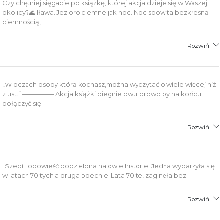
Czy chętniej sięgacie po książkę, której akcja dzieje się w Waszej
okolicy?🌊 Iława. Jezioro ciemne jak noc. Noc spowita bezkresną
ciemnością,
Rozwiń
„W oczach osoby którą kochasz,można wyczytać o wiele więcej niż
z ust.” ————— Akcja książki biegnie dwutorowo by na końcu
połączyć się
Rozwiń
"Szept" opowieść podzielona na dwie historie. Jedna wydarzyła się
w latach 70 tych a druga obecnie. Lata 70 te, zaginęła bez
Rozwiń