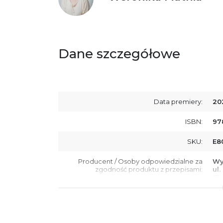
Dane szczegółowe
Data premiery:
20
ISBN:
97
SKU:
E8
Producent / Osoby odpowiedzialne za
Wy
zgodność produktu z przepisami:
ul.
61
Po
ko
+4
Ostrzeżenia oraz informacje dotyczące
Za