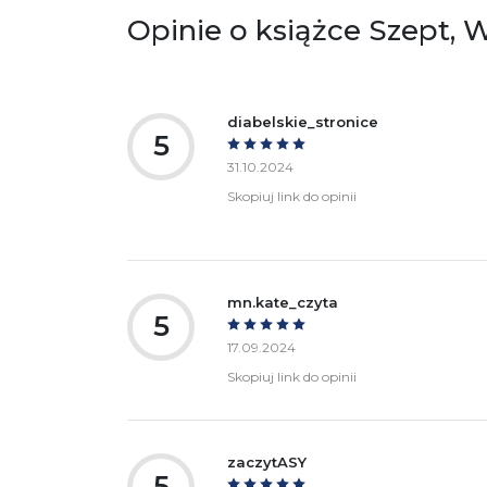
bezpieczeństwa:
Opinie o książce Szept, 
diabelskie_stronice
5
31.10.2024
Skopiuj link do opinii
mn.kate_czyta
5
17.09.2024
Skopiuj link do opinii
zaczytASY
5