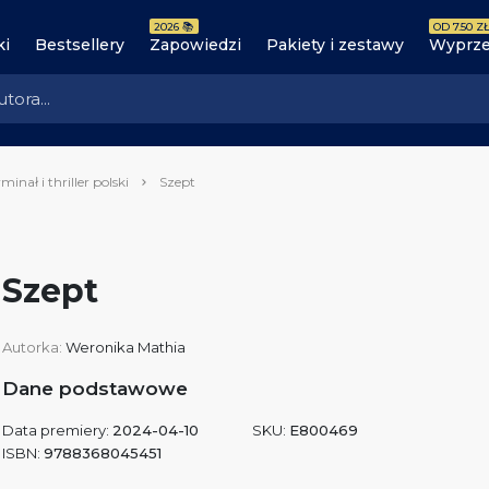
2026 📚
OD 7.50 ZŁ
ki
Bestsellery
Zapowiedzi
Pakiety i zestawy
Wyprze
minał i thriller polski
Szept
Szept
Autorka:
Weronika Mathia
Dane podstawowe
Data premiery:
2024-04-10
SKU:
E800469
ISBN:
9788368045451