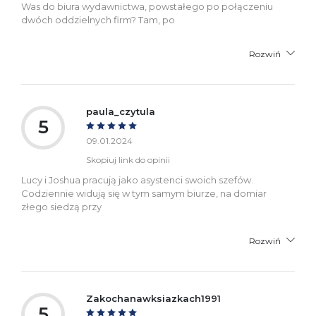
Was do biura wydawnictwa, powstałego po połączeniu
dwóch oddzielnych firm? Tam, po
Rozwiń
paula_czytula
5
09.01.2024
Skopiuj link do opinii
Lucy i Joshua pracują jako asystenci swoich szefów.
Codziennie widują się w tym samym biurze, na domiar
złego siedzą przy
Rozwiń
Zakochanawksiazkach1991
5