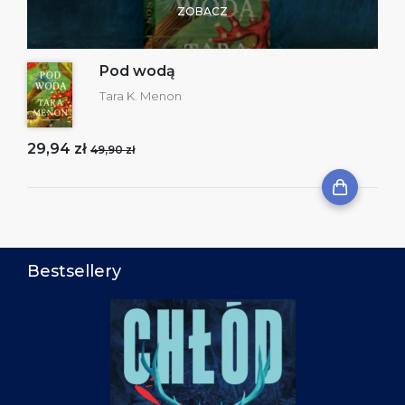
ZOBACZ
Pod wodą
Tara K. Menon
29,94 zł
49,90 zł
Bestsellery