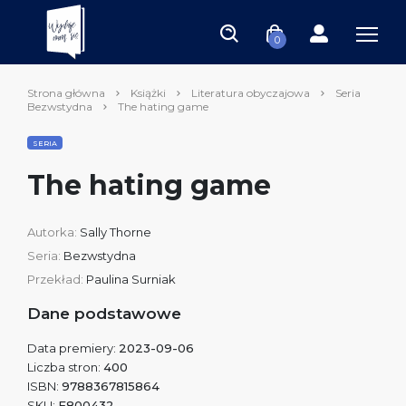
0
Strona główna
Książki
Literatura obyczajowa
Seria
Bezwstydna
The hating game
SERIA
The hating game
Autorka:
Sally Thorne
Seria:
Bezwstydna
Przekład:
Paulina Surniak
Dane podstawowe
Data premiery:
2023-09-06
Liczba stron:
400
ISBN:
9788367815864
SKU:
E800432