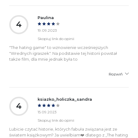
Paulina
4
19.09.2023
Skopiuj link do opinii
"The hating game" to wznowienie wcześniejszych
"Wrednych igraszek". Na podstawie tej historii powstał
także film, dla mnie jednak była to
Rozwiń
ksiazko_holiczka_sandra
4
15.09.2023
Skopiuj link do opinii
Lubicie czytać historie, których fabuła związana jest ze
światem książkowym? Ja uwielbiam❤️ dlatego z „The hating