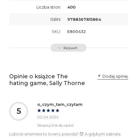
Liczba stron:
400
ISBN:
9788367815864
SKU:
E800432
Producent / Osoby
Wydawnictwo Poznańskie
Rozwiń
odpowiedzialne za
Sp. z o.o.
zgodność produktu z
ul. Fredry 8
przepisami:
61-701 Poznań
Polska
kontakt@wydajenamsie.pl
+48 61 623 38 38
Opinie o książce The
Dodaj opinię
hating game, Sally Thorne
Ostrzeżenia oraz
Załącznik PDF
informacje dotyczące
bezpieczeństwa:
o_czym_tam_czytam
5
02.04.2024
Skopiuj link do opinii
Lubicie enemies to lovers, prawda? 😈 A gdybym zabrała