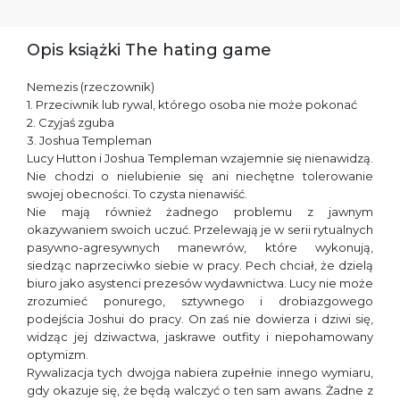
Opis książki The hating game
Nemezis (rzeczownik)
1. Przeciwnik lub rywal, którego osoba nie może pokonać
2. Czyjaś zguba
3. Joshua Templeman
Lucy Hutton i Joshua Templeman wzajemnie się nienawidzą.
Nie chodzi o nielubienie się ani niechętne tolerowanie
swojej obecności. To czysta nienawiść.
Nie mają również żadnego problemu z jawnym
okazywaniem swoich uczuć. Przelewają je w serii rytualnych
pasywno-agresywnych manewrów, które wykonują,
siedząc naprzeciwko siebie w pracy. Pech chciał, że dzielą
biuro jako asystenci prezesów wydawnictwa. Lucy nie może
zrozumieć ponurego, sztywnego i drobiazgowego
podejścia Joshui do pracy. On zaś nie dowierza i dziwi się,
widząc jej dziwactwa, jaskrawe outfity i niepohamowany
optymizm.
Rywalizacja tych dwojga nabiera zupełnie innego wymiaru,
gdy okazuje się, że będą walczyć o ten sam awans. Żadne z