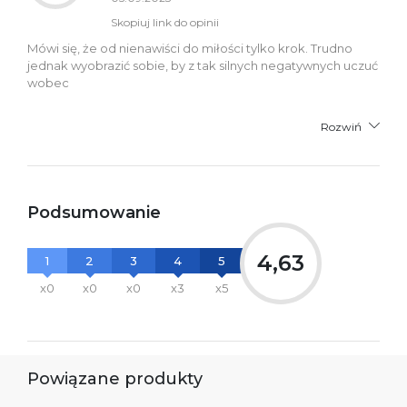
Skopiuj link do opinii
Mówi się, że od nienawiści do miłości tylko krok. Trudno
jednak wyobrazić sobie, by z tak silnych negatywnych uczuć
wobec
Rozwiń
Podsumowanie
4,63
1
2
3
4
5
x0
x0
x0
x3
x5
Powiązane produkty