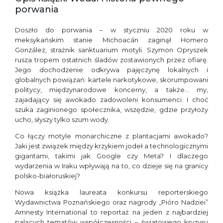
porwania
Doszło do porwania – w styczniu 2020 roku w
meksykańskim stanie Michoacán zaginął Homero
González, strażnik sanktuarium motyli. Szymon Opryszek
rusza tropem ostatnich śladów zostawionych przez ofiarę.
Jego dochodzenie odkrywa pajęczynę lokalnych i
globalnych powiązań: kartele narkotykowe, skorumpowani
politycy, międzynarodowe koncerny, a także… my,
zajadający się awokado zadowoleni konsumenci. I choć
szuka zaginionego społecznika, wszędzie, gdzie przyłoży
ucho, słyszy tylko szum wody.
Co łączy motyle monarchiczne z plantacjami awokado?
Jaki jest związek między krzykiem jodeł a technologicznymi
gigantami, takimi jak Google czy Meta? I dlaczego
wydarzenia w Iraku wpływają na to, co dzieje się na granicy
polsko-białoruskiej?
Nowa książka laureata konkursu reporterskiego
Wydawnictwa Poznańskiego oraz nagrody „Pióro Nadziei”
Amnesty International to reportaż na jeden z najbardziej
palących tematów współczesności – światowego kryzysu