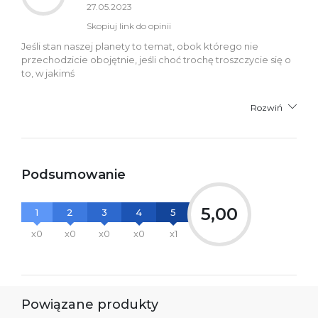
27.05.2023
Skopiuj link do opinii
Jeśli stan naszej planety to temat, obok którego nie
przechodzicie obojętnie, jeśli choć trochę troszczycie się o
to, w jakimś
Rozwiń
Podsumowanie
5,00
1
2
3
4
5
x0
x0
x0
x0
x1
Powiązane produkty