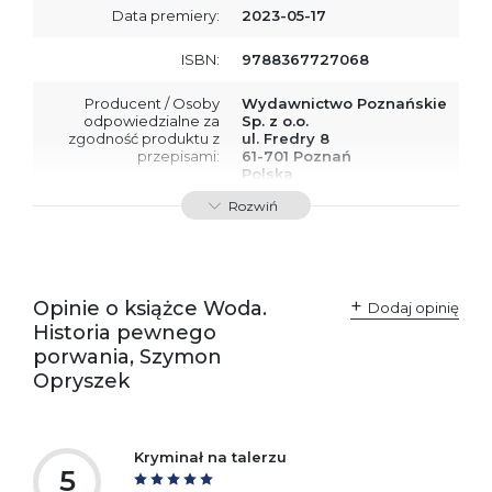
Data premiery:
2023-05-17
ISBN:
9788367727068
Producent / Osoby
Wydawnictwo Poznańskie
odpowiedzialne za
Sp. z o.o.
zgodność produktu z
ul. Fredry 8
przepisami:
61-701 Poznań
Polska
kontakt@wydajenamsie.pl
Rozwiń
+48 61 623 38 38
Ostrzeżenia oraz
Załącznik PDF
informacje dotyczące
bezpieczeństwa:
Opinie o książce Woda.
Dodaj opinię
Historia pewnego
porwania, Szymon
Opryszek
Kryminał na talerzu
5