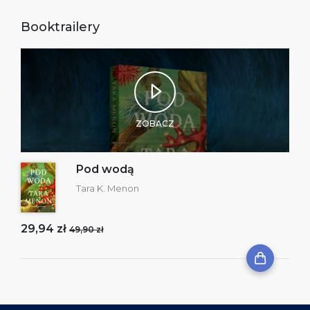
Booktrailery
ZOBACZ
Pod wodą
Tara K. Menon
29,94 zł
49,90 zł