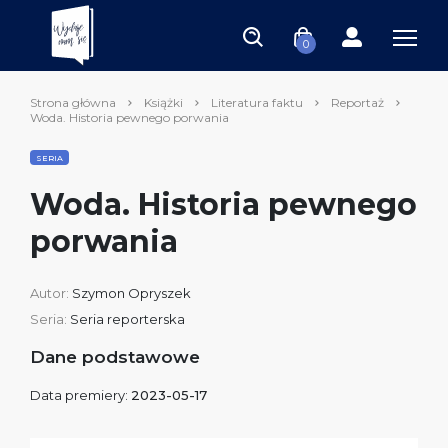
0
Strona główna
Książki
Literatura faktu
Reportaż
Woda. Historia pewnego porwania
SERIA
Woda. Historia pewnego
porwania
Autor:
Szymon Opryszek
Seria:
Seria reporterska
Dane podstawowe
Data premiery:
2023-05-17