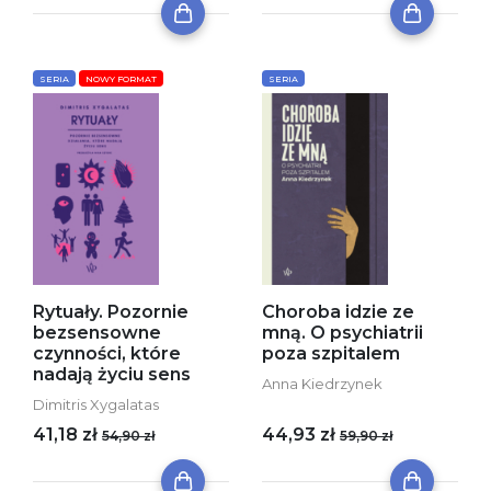
SERIA
NOWY FORMAT
SERIA
Rytuały. Pozornie
Choroba idzie ze
bezsensowne
mną. O psychiatrii
czynności, które
poza szpitalem
nadają życiu sens
Anna Kiedrzynek
Dimitris Xygalatas
41,18 zł
44,93 zł
54,90 zł
59,90 zł