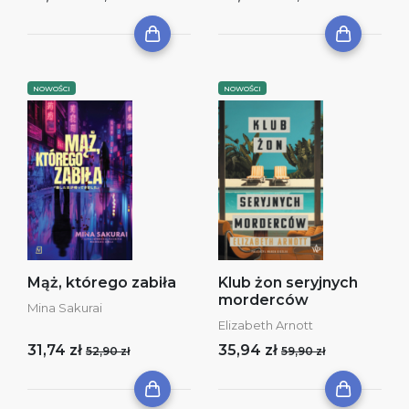
NOWOŚCI
NOWOŚCI
Mąż, którego zabiła
Klub żon seryjnych
morderców
Mina Sakurai
Elizabeth Arnott
31,74 zł
35,94 zł
52,90 zł
59,90 zł