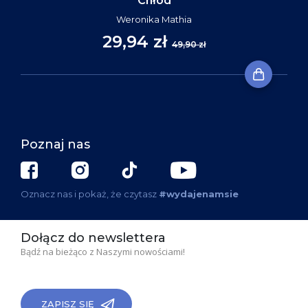
Chłód
Weronika Mathia
29,94 zł
49,90 zł
Poznaj nas
Oznacz nas i pokaż, że czytasz
#wydajenamsie
Dołącz do newslettera
Bądź na bieżąco z Naszymi nowościami!
ZAPISZ SIĘ