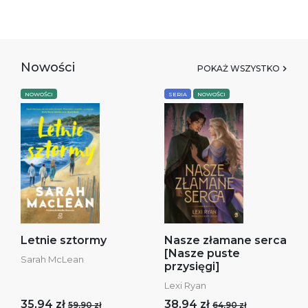
Nowości
POKAŻ WSZYSTKO
NOWOŚCI
SERIA
NOWOŚCI
Letnie sztormy
Nasze złamane serca
[Nasze puste
Sarah McLean
przysięgi]
Lexi Ryan
35,94 zł
38,94 zł
59,90 zł
64,90 zł