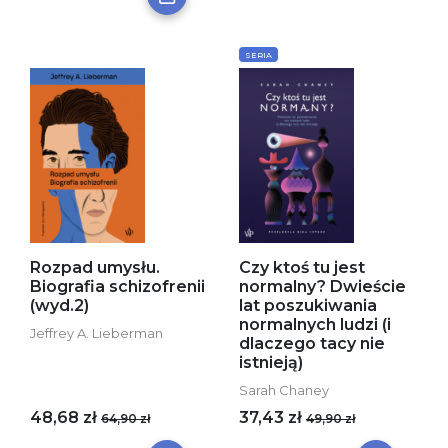
SERIA
Rozpad umysłu.
Czy ktoś tu jest
Biografia schizofrenii
normalny? Dwieście
(wyd.2)
lat poszukiwania
normalnych ludzi (i
Jeffrey A. Lieberman
dlaczego tacy nie
istnieją)
Sarah Chaney
48,68 zł
37,43 zł
64,90 zł
49,90 zł