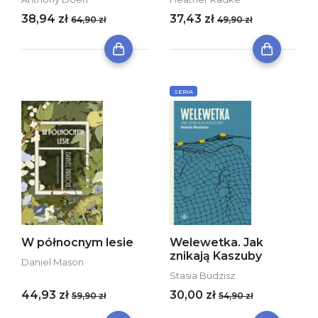
38,94 zł
37,43 zł
64,90 zł
49,90 zł
SERIA
W północnym lesie
Welewetka. Jak
znikają Kaszuby
Daniel Mason
Stasia Budzisz
44,93 zł
30,00 zł
59,90 zł
54,90 zł