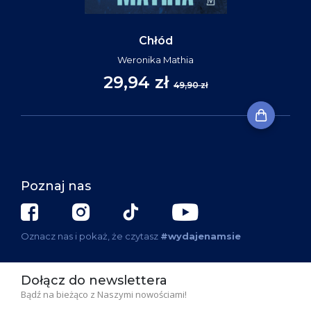
Chłód
Weronika Mathia
29,94 zł
49,90 zł
Poznaj nas
Oznacz nas i pokaż, że czytasz
#wydajenamsie
Dołącz do newslettera
Bądź na bieżąco z Naszymi nowościami!