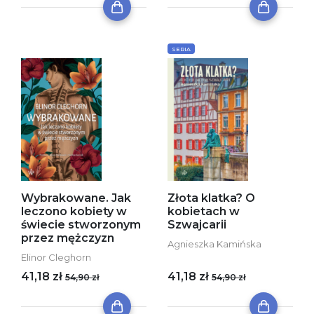
SERIA
Wybrakowane. Jak
Złota klatka? O
leczono kobiety w
kobietach w
świecie stworzonym
Szwajcarii
przez mężczyzn
Agnieszka Kamińska
Elinor Cleghorn
41,18 zł
41,18 zł
54,90 zł
54,90 zł