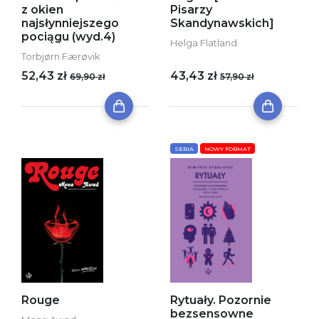
z okien
Pisarzy
najsłynniejszego
Skandynawskich]
pociągu (wyd.4)
Helga Flatland
Torbjørn Færøvik
52,43 zł
43,43 zł
69,90 zł
57,90 zł
SERIA
NOWY FORMAT
Rouge
Rytuały. Pozornie
bezsensowne