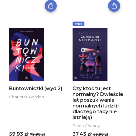
SERIA
Buntowniczki (wyd.2)
Czy ktoś tu jest
normalny? Dwieście
Charlotte Gordon
lat poszukiwania
normalnych ludzi (i
dlaczego tacy nie
istnieją)
Sarah Chaney
59,93 zł
37,43 zł
79,90 zł
49,90 zł