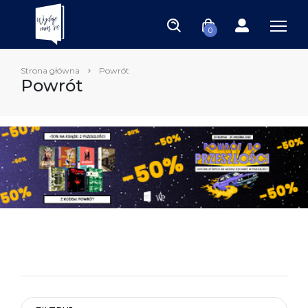
0
Strona główna
Powrót
Powrót