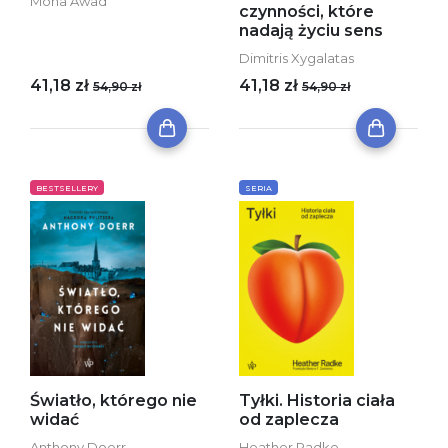
Mona Awad
czynności, które
nadają życiu sens
Dimitris Xygalatas
41,18 zł
41,18 zł
54,90 zł
54,90 zł
BESTSELLERY
SERIA
Światło, którego nie
Tyłki. Historia ciała
widać
od zaplecza
Anthony Doerr
Heather Radke