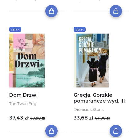
SERIA
SERIA
Dom Drzwi
Grecja. Gorzkie
pomarańcze wyd. III
Tan Twan Eng
Dionisios Sturis
37,43 zł
33,68 zł
49,90 zł
44,90 zł