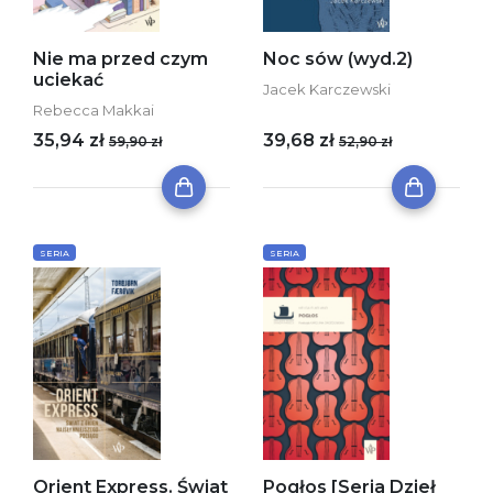
Nie ma przed czym
Noc sów (wyd.2)
uciekać
Jacek Karczewski
Rebecca Makkai
35,94 zł
39,68 zł
59,90 zł
52,90 zł
SERIA
SERIA
Orient Express. Świat
Pogłos [Seria Dzieł