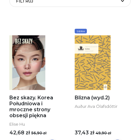
FILTRUJ
SERIA
Bez skazy. Korea
Blizna (wyd.2)
Południowa i
Auður Ava Ólafsdóttir
mroczne strony
obsesji piękna
Elise Hu
42,68 zł
37,43 zł
56,90 zł
49,90 zł