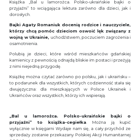
Książka „Bal u lamorożca. Polsko-ukraińskie bajki o
przyjaźni” to wciągająca lektura zarówno dla dzieci, jak i
dorosłych.
Bajki Agaty Romaniuk docenią rodzice i nauczyciele,
którzy chcą
pomóc dzieciom oswoić lęk związany z
wojną w Ukrainie,
uchodźstwem, poczuciem zagrożenia i
osamotnienia.
Polubią je dzieci, które wśród mieszkańców gdańskiej
kamienicy z pewnością odnajdą bliskie im postaci i przeżyją
z nimi niejedną przygodę.
Książkę można czytać zarówno po polsku, jak i ukraińsku –
to podarunek dla wszystkich, których codzienność stała się
dwujęzyczna: dla mieszkających w Polsce Ukrainek i
Ukraińców oraz wszystkich, którzy ich wspierają.
„Bal u lamorożca. Polsko-ukraińskie bajki o
przyjaźni” to książka-cegiełka
. Można ją kupić
wyłącznie w księgarni Wydaje nam się, a cały przychód ze
sprzedaży zostanie przekazany Polskiej Akcji Humanitarnej