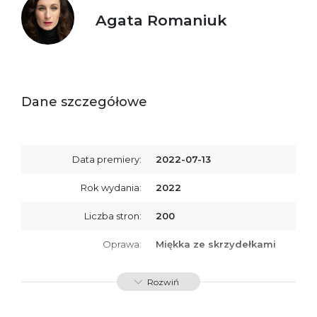
Agata Romaniuk
Dane szczegółowe
Data premiery:
2022-07-13
Rok wydania:
2022
Liczba stron:
200
Oprawa:
Miękka ze skrzydełkami
ISBN
9788367324250
Rozwiń
SKU:
K800288