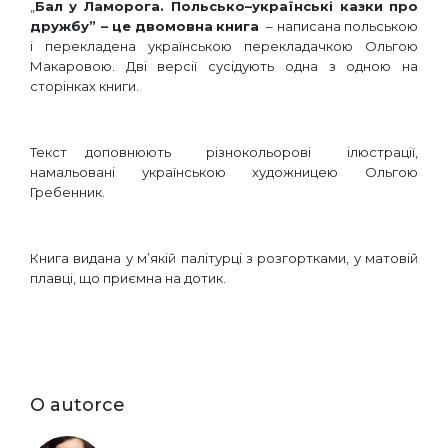
„
Бал
у
Ламорога
.
Польсько
–
українські
казки
про
дружбу
” –
це
двомовна
книга
– написана польською
і перекладена українською перекладачкою Ольгою
Макаровою. Дві версії сусідують одна з одною на
сторінках книги.
Текст доповнюють різнокольорові ілюстрації,
намальовані українською художницею Ольгою
Гребенник.
Книга видана у м’якій палітурці з розгортками, у матовій
плавці, що приємна на дотик.
O autorce