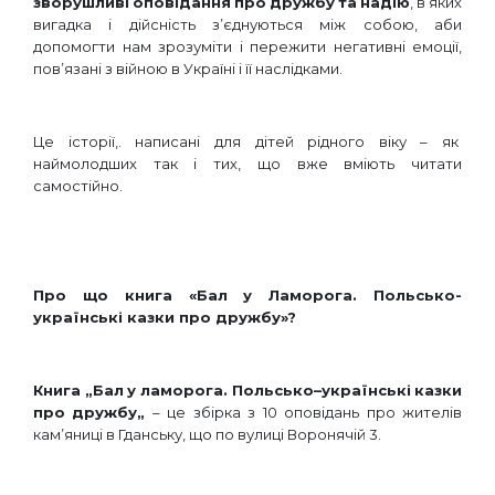
зворушливі
оповідання
про
дружбу
та
надію
, в яких
вигадка і дійсність з’єднуються між собою, аби
допомогти нам зрозуміти і пережити негативні емоції,
пов’язані з війною в Україні і її наслідками.
Це історії,. написані для дітей рідного віку – як
наймолодших так і тих, що вже вміють читати
самостійно.
Про що книга «Бал у Ламорога. Польсько-
українські казки про дружбу»?
Книга
„
Бал
у
ламорога
.
Польсько
–
українські
казки
про
дружбу
„
– це збірка з 10 оповідань про жителів
кам’яниці в Гданську, що по вулиці Воронячій 3.