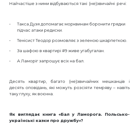
Найчастіше з ними відбуваються такі (не)звичайні речі:
Такса Дузя допомагає морквинам боронити грядки
підчас атаки редиски.
Тенісист Теодор розмовляє з зеленою шкарпеткою.
За шафою в квартирі #9 живе угабугалан.
А Ламоріг запрошує всіх на бал.
Десять квартир, багато (не)звичайних мешканців і
десять оповідань, які можуть розсіяти темряву – навіть
таку глуху, як воєнна.
Як виглядає книга «Бал у Ламорога. Польсько-
українські казки про дружбу»?