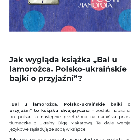
Jak wygląda książka „Bal u
lamorożca. Polsko-ukraińskie
bajki o przyjaźni”?
„Bal u lamorożca. Polsko-ukraińskie bajki o
przyjaźni”
to książka dwujęzyczna
– została napisana
po polsku, a następnie przełożona na ukraiński przez
tłumaczkę z Ukrainy Olgę Makarową. Te dwie wersje
językowe sąsiadują ze sobą w książce.
Tekstowi towarzyszą wielobarwne całostronicowe ilustracje