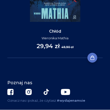
Chłód
Weronika Mathia
29,94 zł
49,90 zł
Poznaj nas
Oznacz nas i pokaż, że czytasz
#wydajenamsie