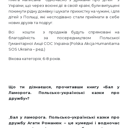
України, що через воєнні дії в своїй країні, були випущені
покинути рідну домівку і шукати прихистку на чужині, і для
дітей з Польщі, які несподівано стали приймати в себе
нових друзів та подруг.
Всі кошти з продажів будуть спрямовані на
благодійність за посередництвом Польської
Гуманітарної Акції СОС Україна (Polska Akcja Humanitarna
SOS Ukraina – ред.)
Вікова категорія; 6-8 років.
Що ти дізнаєшся, прочитавши книгу «Бал у
Ламорога. Польсько-українські казки про
дружбу»?
„
Бал
у
ламорога
.
Польсько
–
українські
казки
про
дружбу
Агати
Романюк
–
це
кумедні
і
водночас