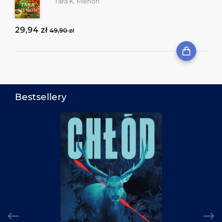
Tara K. Menon
29,94 zł
49,90 zł
Bestsellery