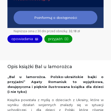
Poinformuj o dostępności
Najniższa cena z 30 dni przed obniżką:
32.18 zł
opowiadania
📖
przyjaźń
👯‍♀️
Opis książki Bal u lamorożca
„Bal u lamorożca. Polsko-ukraińskie bajki o
przyjaźni”
Agaty Romaniuk
to wyjątkowa,
dwujęzyczna i
pięknie ilustrowana książka dla dzieci
(i nie tyko)
.
Książka powstała z myślą o dzieciach z Ukrainy, które w
wyniku działań wojennych znalazły się w sytuacji
uchodźczej, i dla dzieci z Polski, które równie