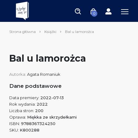
0
Strona główna
Książki
Bal u lamorożca
Bal u lamorożca
Autorka:
Agata Romaniuk
Dane podstawowe
Data premiery:
2022-07-13
Rok wydania:
2022
Liczba stron:
200
Oprawa:
Miękka ze skrzydełkami
ISBN:
9788367324250
SKU:
K800288