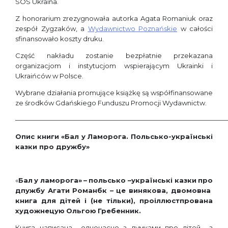
SOS Ukraina.
Z honorarium zrezygnowała autorka Agata Romaniuk oraz
zespół Zygzaków, a
Wydawnictwo Poznańskie
w całości
sfinansowało koszty druku.
Część nakładu zostanie bezpłatnie przekazana
organizacjom i instytucjom wspierającym Ukrainki i
Ukraińców w Polsce.
Wybrane działania promujące książkę są współfinansowane
ze środków Gdańskiego Funduszu Promocji Wydawnictw.
————————————————————————————————
Опис книги «Бал у Ламорога. Польсько-українські
казки про дружбу»
«
Бал
у
ламорога»
–
польсько
–
українські
казки
про
дпужбу
Агати
Романбк
–
це
винякова
,
двомовна
книга
для
дітей
і
(
не
тільки
),
проіллюстпрована
художнецую
Ольгою
Гребенник.
Книга написана одночасно з думками про дітей з