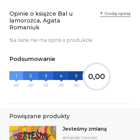
Producent / Osoby
Wydawnictwo Poznańskie
odpowiedzialne za
Sp. z o.o.
Opinie o książce Bal u
Dodaj opinię
zgodność produktu z
ul. Fredry 8
lamorożca, Agata
przepisami:
61-701 Poznań
Polska
Romaniuk
kontakt@wydajenamsie.pl
+48 61 623 38 38
Na razie nie ma opinii o produkcie.
Ostrzeżenia oraz
Załącznik PDF
informacje dotyczące
bezpieczeństwa:
Podsumowanie
0,00
1
2
3
4
5
x0
x0
x0
x0
x0
Powiązane produkty
Jesteśmy zmianą
Amanda Gorman