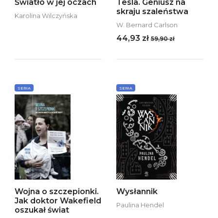
Światło w jej oczach
Tesla. Geniusz na
skraju szaleństwa
Karolina Wilczyńska
W. Bernard Carlson
44,93 zł
59,90 zł
SERIA
SERIA
Wojna o szczepionki.
Wysłannik
Jak doktor Wakefield
Paulina Hendel
oszukał świat