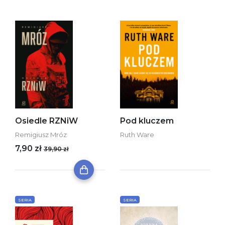
Osiedle RZNiW
Pod kluczem
Remigiusz Mróz
Ruth Ware
7,90 zł
39,90 zł
SERIA
SERIA