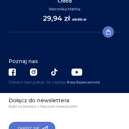
Chłód
Weronika Mathia
29,94 zł
49,90 zł
Poznaj nas
Oznacz nas i pokaż, że czytasz
#wydajenamsie
Dołącz do newslettera
Bądź na bieżąco z Naszymi nowościami!
ZAPISZ SIĘ