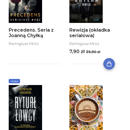
Precedens. Seria z
Rewizja (okładka
Joanną Chyłką
serialowa)
Remigiusz Mróz
Remigiusz Mróz
7,90 zł
39,90 zł
SERIA