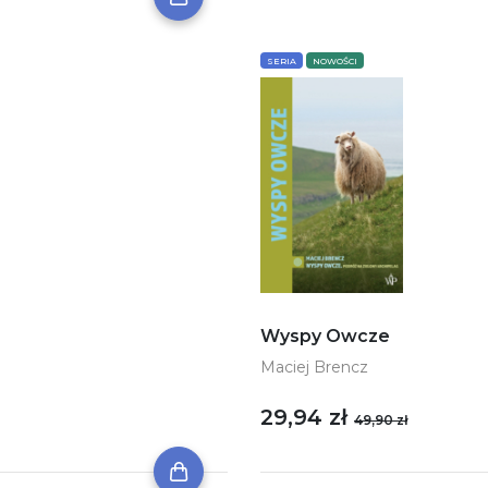
SERIA
NOWOŚCI
Wyspy Owcze
Maciej Brencz
29,94 zł
49,90 zł