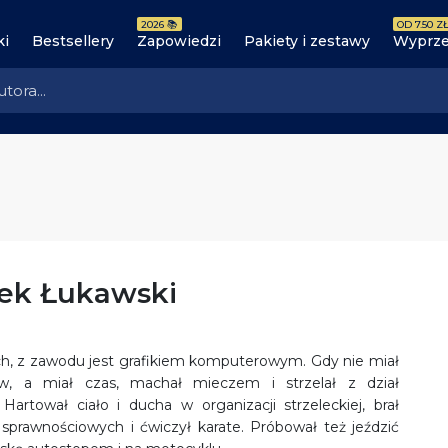
2026 📚
OD 7.50 ZŁ
ki
Bestsellery
Zapowiedzi
Pakiety i zestawy
Wyprze
cek Łukawski
ach, z zawodu jest grafikiem komputerowym. Gdy nie miał
w, a miał czas, machał mieczem i strzelał z dział
artował ciało i ducha w organizacji strzeleckiej, brał
sprawnościowych i ćwiczył karate. Próbował też jeździć