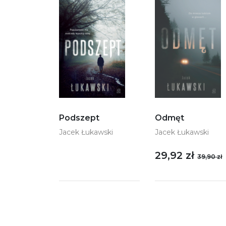
Podszept
Odmęt
Jacek Łukawski
Jacek Łukawski
29,92 zł
39,90 zł