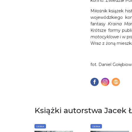
konno. Zwiedzał Po
Miłośnik książek hi
wojewódzkiego kon
fantasy
Kraina Mar
Krótsze formy pub
motocyklowe
i w pr
Wraz z żoną mieszk
fot. Daniel Gołębiow
Książki autorstwa Jacek 
SERIA
SERIA