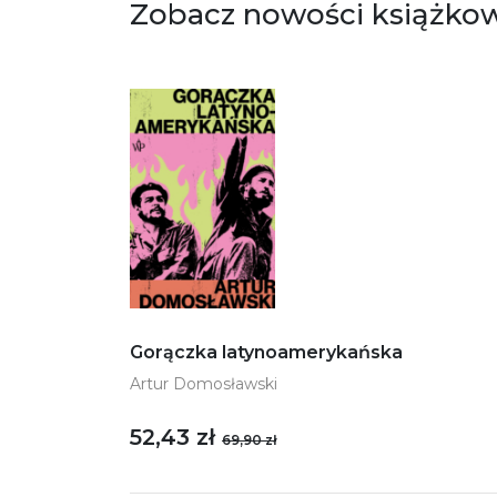
Zobacz nowości książko
Gorączka latynoamerykańska
Artur Domosławski
52,43 zł
69,90 zł