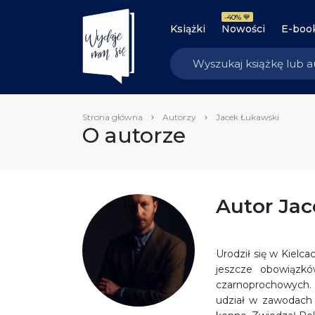
-40% 💙
Książki
Nowości
E-boo
Strona główna
Autorzy
Jacek Łukawski
O autorze
Autor Ja
Urodził się w Kielc
jeszcze obowiązkó
czarnoprochowych. H
udział w zawodach 