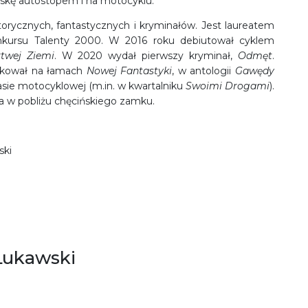
lskę autostopem i na motocyklu.
storycznych, fantastycznych i kryminałów. Jest laureatem
kursu Talenty 2000. W 2016 roku debiutował cyklem
twej Ziemi
. W 2020 wydał pierwszy kryminał,
Odmęt
.
likował na łamach
Nowej Fantastyki
, w antologii
Gawędy
asie motocyklowej (m.in. w kwartalniku
Swoimi Drogami
).
a w pobliżu chęcińskiego zamku.
ski
Łukawski