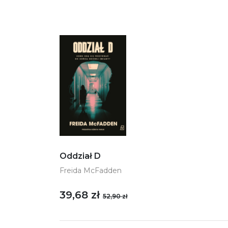
Oddział D
Freida McFadden
39,68 zł
52,90 zł