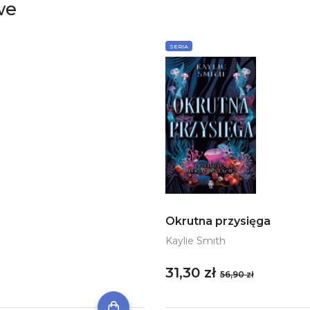
we
SERIA
Okrutna przysięga
Kaylie Smith
31,30 zł
56,90 zł