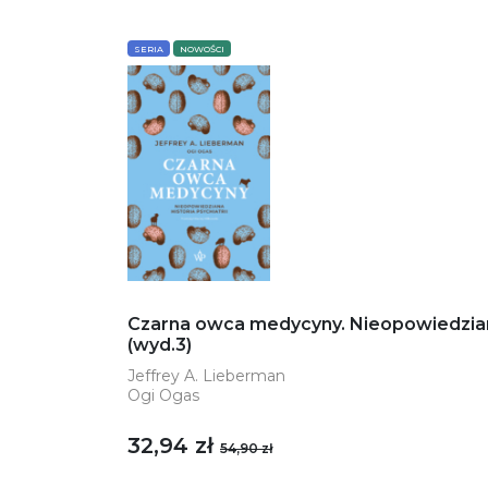
SERIA
NOWOŚCI
Czarna owca medycyny. Nieopowiedziana 
(wyd.3)
Jeffrey A. Lieberman
Ogi Ogas
32,94 zł
54,90 zł