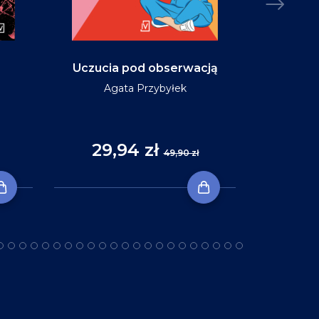
Uczucia pod obserwacją
Niebo w ko
Agata Przybyłek
29,94 zł
35
49,90 zł