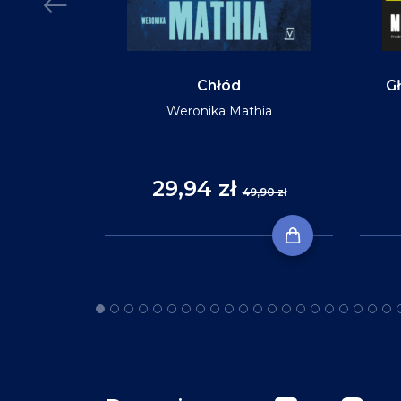
MIĘKKA
Chłód
Gł
Weronika Mathia
Reid
29,94 zł
,90 zł
49,90 zł