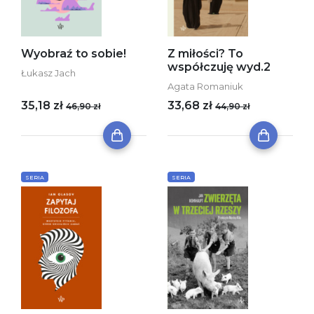
Wyobraź to sobie!
Z miłości? To
współczuję wyd.2
Łukasz Jach
Agata Romaniuk
35,18 zł
33,68 zł
46,90 zł
44,90 zł
SERIA
SERIA