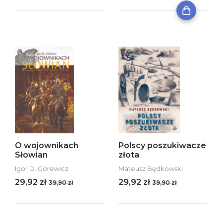
O wojownikach
Polscy poszukiwacze
Słowian
złota
Igor D. Górewicz
Mateusz Będkowski
29,92 zł
29,92 zł
39,90 zł
39,90 zł