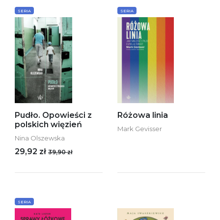
SERIA
SERIA
Pudło. Opowieści z
Różowa linia
polskich więzień
Mark Gevisser
Nina Olszewska
29,92 zł
39,90 zł
SERIA