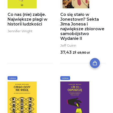
Co nas (nie) zabije.
Co się stało w
Największe plagi w
Jonestown? Sekta
historii ludzkości
Jima Jonesa i
największe zbiorowe
Jennifer Wright
samobójstwo
Wydanie II
Jeff Guinn
37,43 zł
49,90 zł
SERIA
SERIA