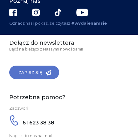
Poznaj nas
Oznacz nas i pokaż, że czytasz
#wydajenamsie
Dołącz do newslettera
Bądź na bieżąco z Naszymi nowościami!
ZAPISZ SIĘ
Potrzebna pomoc?
Zadzwoń:
61 623 38 38
Napisz do nas na mail: