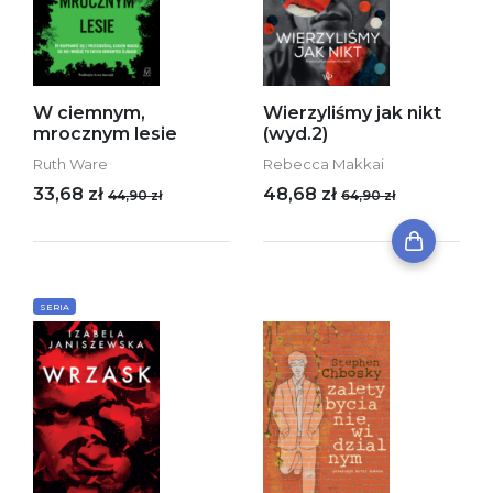
W ciemnym,
Wierzyliśmy jak nikt
mrocznym lesie
(wyd.2)
Ruth Ware
Rebecca Makkai
33,68 zł
48,68 zł
44,90 zł
64,90 zł
SERIA