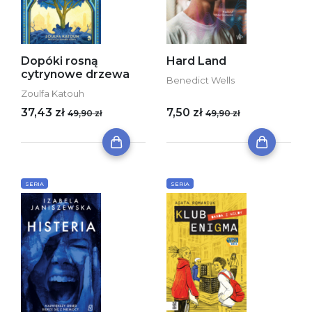
Dopóki rosną
Hard Land
cytrynowe drzewa
Benedict Wells
Zoulfa Katouh
37,43 zł
7,50 zł
49,90 zł
49,90 zł
SERIA
SERIA