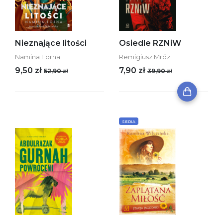
Nieznające litości
Osiedle RZNiW
Namina Forna
Remigiusz Mróz
9,50 zł
7,90 zł
52,90 zł
39,90 zł
SERIA