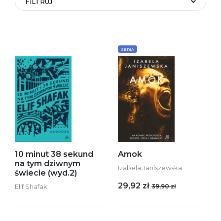
FILTRUJ
SERIA
10 minut 38 sekund
Amok
na tym dziwnym
Izabela Janiszewska
świecie (wyd.2)
29,92 zł
Elif Shafak
39,90 zł