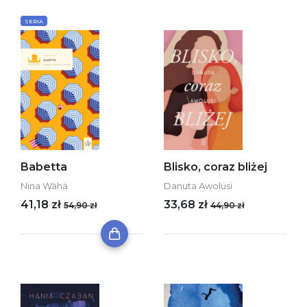
SERIA
Babetta
Blisko, coraz bliżej
Nina Wähä
Danuta Awolusi
41,18 zł
33,68 zł
54,90 zł
44,90 zł