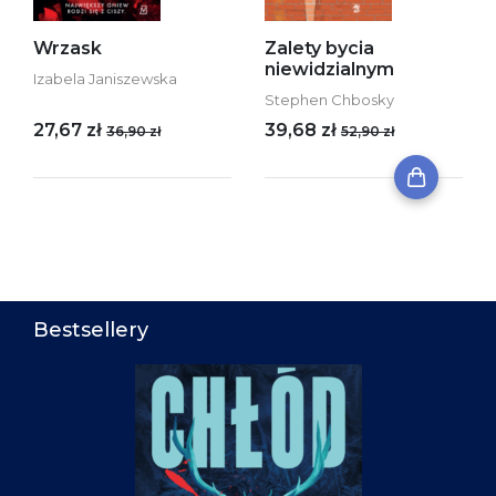
Wrzask
Zalety bycia
niewidzialnym
Izabela Janiszewska
Stephen Chbosky
27,67 zł
39,68 zł
36,90 zł
52,90 zł
Bestsellery