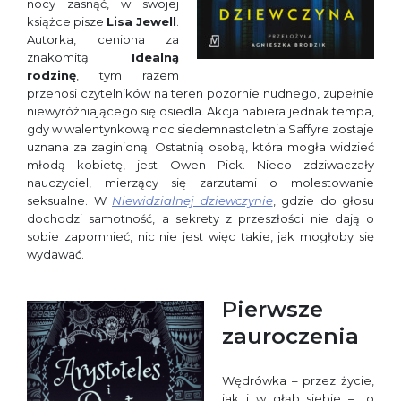
nocy zasnąć, w swojej
książce pisze
Lisa Jewell
.
Autorka, ceniona za
znakomitą
Idealną
rodzinę
, tym razem
przenosi czytelników na teren pozornie nudnego, zupełnie
niewyróżniającego się osiedla. Akcja nabiera jednak tempa,
gdy w walentynkową noc siedemnastoletnia Saffyre zostaje
uznana za zaginioną. Ostatnią osobą, która mogła widzieć
młodą kobietę, jest Owen Pick. Nieco zdziwaczały
nauczyciel, mierzący się zarzutami o molestowanie
seksualne. W
Niewidzialnej dziewczynie
, gdzie do głosu
dochodzi samotność, a sekrety z przeszłości nie dają o
sobie zapomnieć, nic nie jest więc takie, jak mogłoby się
wydawać.
Pierwsze
zauroczenia
Wędrówka – przez życie,
jak i w głąb siebie – to