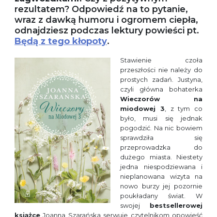
rezultatem? Odpowiedź na to pytanie,
wraz z dawką humoru i ogromem ciepła,
odnajdziesz podczas lektury powieści pt.
Będą z tego kłopoty
.
Stawienie czoła
przeszłości nie należy do
prostych zadań. Justyna,
czyli główna bohaterka
Wieczorów na
miodowej 3
, z tym co
było, musi się jednak
pogodzić. Na nic bowiem
sprawdziła się
przeprowadzka do
dużego miasta. Niestety
jedna niespodziewana i
nieplanowana wizyta na
nowo burzy jej pozornie
poukładany świat. W
swojej
bestsellerowej
książce
Joanna Szarańska serwuje czytelnikom opowieść