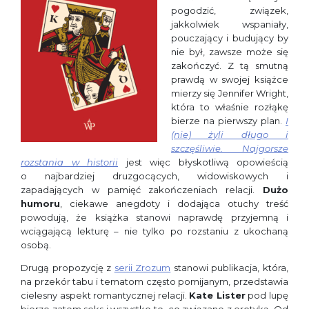
pogodzić, związek,
jakkolwiek wspaniały,
pouczający i budujący by
nie był, zawsze może się
zakończyć. Z tą smutną
prawdą w swojej książce
mierzy się Jennifer Wright,
która to właśnie rozłąkę
bierze na pierwszy plan.
I
(nie) żyli długo i
szczęśliwie. Najgorsze
rozstania w historii
jest więc błyskotliwą opowieścią
o najbardziej druzgocących, widowiskowych i
zapadających w pamięć zakończeniach relacji.
Dużo
humoru
, ciekawe anegdoty i dodająca otuchy treść
powodują, że książka stanowi naprawdę przyjemną i
wciągającą lekturę – nie tylko po rozstaniu z ukochaną
osobą.
Drugą propozycję z
serii Zrozum
stanowi publikacja, która,
na przekór tabu i tematom często pomijanym, przedstawia
cielesny aspekt romantycznej relacji.
Kate Lister
pod lupę