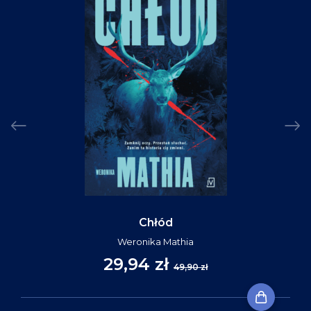
Chłód
Weronika Mathia
29,94 zł
49,90 zł