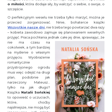
o miłości
, która dodaje siły, by walczyć: o siebie, o swoje, o
szczęście.
O perfekcyjnym weselu nie trzeba tylko marzyć, można je
przecież zorganizować. Ninie, bohaterce książki
Wszystkie nasze dni
, nie trzeba tego powtarzać dwa razy
– kobieta zawodowo zajmuje się planowaniem weselnych
przyjęć. Praca pochłania jednak całe jej dnie, sprawiając, że
nie ma czasu
na
cokolwiek, a tym bardziej
na myślenie o własnym
przyjęciu. Wyobrażenie
romantycznie
przystrojonego ogrodu
musi więc odejść na drugi
plan, podobnie jak
narzeczony Mateusz…
tylko na jak długo?
Książka
Natalii Sońskiej
to opowieść o uczuciach,
które, choćby
najsilniejsze, nie mogą być