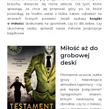
brzuchu, dreszcze. Jej różne oblicza. Od tych, które
sprawiają, że chce się przenosić góry, po te, które
powodują, że trudno wstać z łóżka. Łatwo odnaleźć na
stronach licznych powieści. Jeżeli szukasz
książki
o miłości
, doskonałej na upominek, czy to dla siebie, czy
ukochanej osoby, sprawdź nasze miłosne propozycje
książkowe.
Miłość aż do
grobowej
deski
Płomienne uczucie, nutka
grozy i niepokojąca
atmosfera tajemnicy – czy
jest lepsze połączenie?
Spragnionym wrażeń,
którym niestraszne są
zbrodnie, czy to z miłości,
czy z pragnienia zemsty,