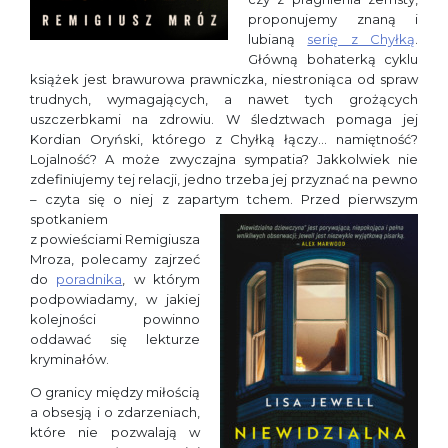
proponujemy znaną i
lubianą
serię z Chyłką
.
Główną bohaterką cyklu
książek jest brawurowa prawniczka, niestroniąca od spraw
trudnych, wymagających, a nawet tych grożących
uszczerbkami na zdrowiu. W śledztwach pomaga jej
Kordian Oryński, którego z Chyłką łączy… namiętność?
Lojalność? A może zwyczajna sympatia? Jakkolwiek nie
zdefiniujemy tej relacji, jedno trzeba jej przyznać na pewno
– czyta się o niej z zapartym tchem. Przed
pierwszym
spotkaniem
z powieściami Remigiusza
Mroza, polecamy zajrzeć
do
poradnika
, w którym
podpowiadamy, w jakiej
kolejności powinno
oddawać się lekturze
kryminałów.
O granicy między miłością
a obsesją i o zdarzeniach,
które nie pozwalają w