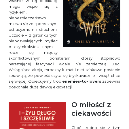
właśnie w tej publikacji
magia wiąże się z
ryzykiem,
niebezpieczeństwo
miesza się ze społecznym
ostracyzmem i strachem.
Uczucie – z gatunku tych
niepozwalających myśleć
o czymkolwiek innym –
rodzi się między
skonfliktowanymi bohaterami, którzy stopniowo
narastającej fascynacji wcale nie zamierzają ulec.
Wciągająca akcja, mroczny klimat i nietuzinkowe postacie
sprawiają, że powieść czyta się błyskawicznie i wciąż chce
się więcej. Obiecujemy: trop
enemies-to-lovers
zapewnia
doskonale dużą dawkę ekscytacji.
O miłości z
ciekawości
Choć trudno się z tym