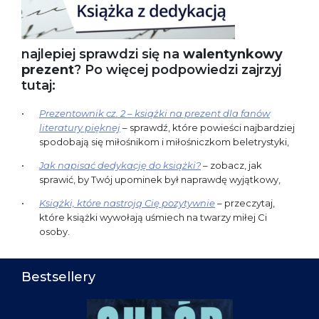
najlepiej sprawdzi się na
walentynkowy
prezent
? Po więcej podpowiedzi zajrzyj
tutaj:
Prezentownik cz. 2 – książki na prezent dla fanów
literatury pięknej
– sprawdź, które powieści najbardziej
spodobają się miłośnikom i miłośniczkom beletrystyki,
Jak napisać dedykację do książki?
– zobacz, jak
sprawić, by Twój upominek był naprawdę wyjątkowy,
Książki, które nastroją Cię pozytywnie
– przeczytaj,
które książki wywołają uśmiech na twarzy miłej Ci
osoby.
Bestsellery