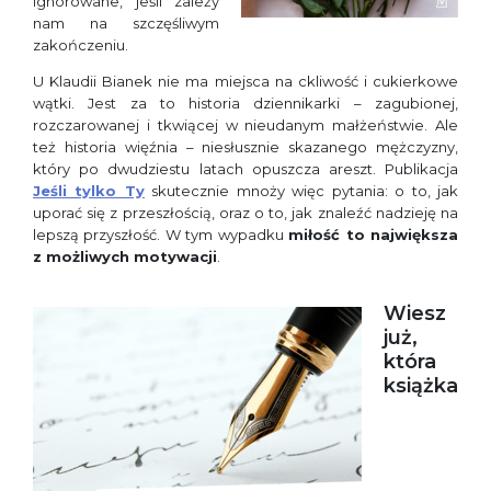
ignorowane, jeśli zależy
nam na szczęśliwym
zakończeniu.
U Klaudii Bianek nie ma miejsca na ckliwość i cukierkowe
wątki. Jest za to historia dziennikarki – zagubionej,
rozczarowanej i tkwiącej w nieudanym małżeństwie. Ale
też historia więźnia – niesłusznie skazanego mężczyzny,
który po dwudziestu latach opuszcza areszt. Publikacja
Jeśli tylko Ty
skutecznie mnoży więc pytania: o to, jak
uporać się z przeszłością, oraz o to, jak znaleźć nadzieję na
lepszą przyszłość. W tym wypadku
miłość to największa
z możliwych motywacji
.
Wiesz
już,
która
książka