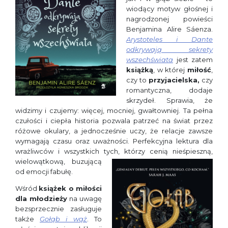
wiodący motyw głośnej i
nagrodzonej powieści
Benjamina Alire Sáenza.
Arystoteles i Dante
odkrywają sekrety
wszechświata
jest zatem
książką
, w której
miłość
,
czy to
przyjacielska,
czy
romantyczna, dodaje
skrzydeł. Sprawia, że
widzimy i czujemy: więcej, mocniej, gwałtowniej. Ta pełna
czułości i ciepła historia pozwala patrzeć na świat przez
różowe okulary, a jednocześnie uczy, że relacje zawsze
wymagają czasu oraz uważności. Perfekcyjna lektura dla
wrażliwców i wszystkich tych, którzy
cenią nieśpieszną,
wielowątkową, buzującą
od emocji fabułę.
Wśród
książek o miłości
dla młodzieży
na uwagę
bezsprzecznie zasługuje
także
Gołąb i wąż
. To