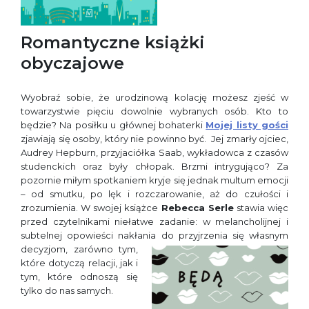
Romantyczne książki
obyczajowe
Wyobraź sobie, że urodzinową kolację możesz zjeść w
towarzystwie pięciu dowolnie wybranych osób. Kto to
będzie? Na posiłku u głównej bohaterki
Mojej listy gości
zjawiają się osoby, który nie powinno być. Jej zmarły ojciec,
Audrey Hepburn, przyjaciółka Saab, wykładowca z czasów
studenckich oraz były chłopak. Brzmi intrygująco? Za
pozornie miłym spotkaniem kryje się jednak multum emocji
– od smutku, po lęk i rozczarowanie, aż do czułości i
zrozumienia. W swojej książce
Rebecca Serle
stawia więc
przed czytelnikami niełatwe zadanie: w melancholijnej i
subtelnej opowieści nakłania do
przyjrzenia się własnym
decyzjom, zarówno tym,
które dotyczą relacji, jak i
tym, które odnoszą się
tylko do nas samych.