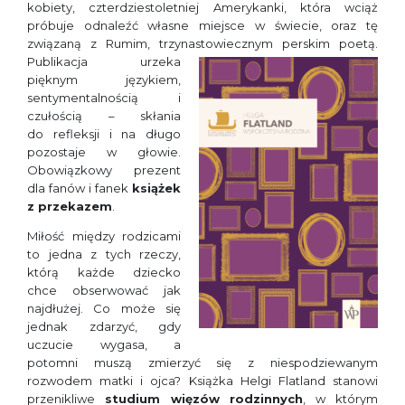
kobiety, czterdziestoletniej Amerykanki, która wciąż
próbuje odnaleźć własne miejsce w świecie, oraz tę
związaną z Rumim, trzynastowiecznym
perskim poetą.
Publikacja urzeka
pięknym językiem,
sentymentalnością i
czułością – skłania
do refleksji i na długo
pozostaje w głowie.
Obowiązkowy prezent
dla fanów i fanek
książek
z przekazem
.
Miłość między rodzicami
to jedna z tych rzeczy,
którą każde dziecko
chce obserwować jak
najdłużej. Co może się
jednak zdarzyć, gdy
uczucie wygasa, a
potomni muszą zmierzyć się z niespodziewanym
rozwodem matki i ojca? Książka Helgi Flatland stanowi
przenikliwe
studium więzów rodzinnych
, w którym