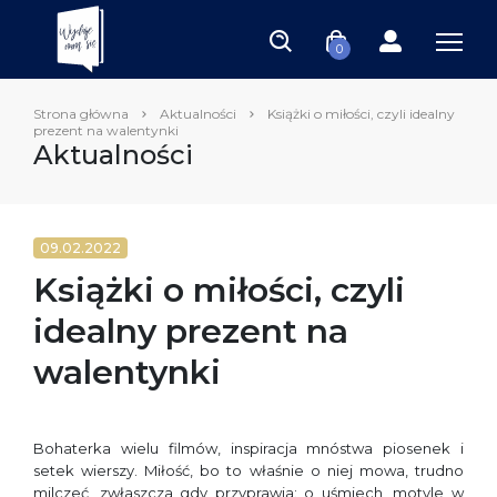
0
Strona główna
Aktualności
Książki o miłości, czyli idealny
prezent na walentynki
Aktualności
09.02.2022
Książki o miłości, czyli
idealny prezent na
walentynki
Bohaterka wielu filmów, inspiracja mnóstwa piosenek i
setek wierszy. Miłość, bo to właśnie o niej mowa, trudno
milczeć, zwłaszcza gdy przyprawia: o uśmiech, motyle w