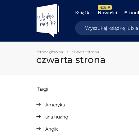
-40% 💙
Książki
Nowości
E-boo
Strona główna
czwarta strona
czwarta strona
Tagi
Ameryka
ana huang
Anglia