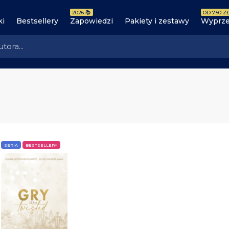
2026 📚
OD 7.50 ZŁ
ki
Bestsellery
Zapowiedzi
Pakiety i zestawy
Wyprze
SERIA
BESTSELLERY