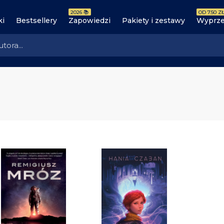
2026 📚
OD 7.50 ZŁ
ki
Bestsellery
Zapowiedzi
Pakiety i zestawy
Wyprze