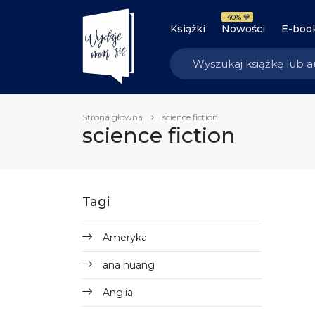
-40% 💙
Książki
Nowości
E-boo
Strona główna
science fiction
science fiction
Tagi
Ameryka
ana huang
Anglia