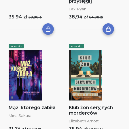
przysięgi]
Lexi Ryan
35,94 zł
38,94 zł
59,90 zł
64,90 zł
NOWOŚCI
NOWOŚCI
Mąż, którego zabiła
Klub żon seryjnych
morderców
Mina Sakurai
Elizabeth Arnott
31,74 zł
35,94 zł