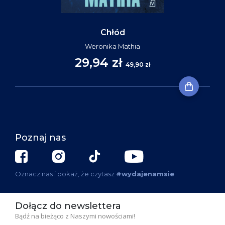
Chłód
Weronika Mathia
29,94 zł
49,90 zł
Poznaj nas
Oznacz nas i pokaż, że czytasz
#wydajenamsie
Dołącz do newslettera
Bądź na bieżąco z Naszymi nowościami!