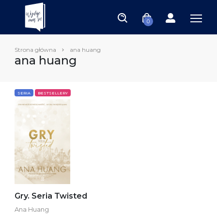
0
Strona główna
ana huang
ana huang
SERIA
BESTSELLERY
Gry. Seria Twisted
Ana Huang