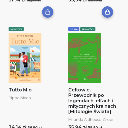
52,90 zł
59,90 zł
NOWOŚCI
SERIA
NOWOŚCI
Tutto Mio
Celtowie.
Przewodnik po
Pippa Nixon
legendach, elfach i
mitycznych krainach
[Mitologie Świata]
Miranda Aldhouse-Green
34,14 zł
35,94 zł
56,90 zł
59,90 zł