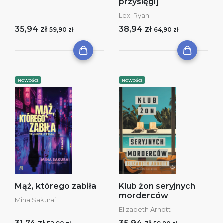
przysięgi]
Lexi Ryan
35,94 zł
38,94 zł
59,90 zł
64,90 zł
NOWOŚCI
NOWOŚCI
Mąż, którego zabiła
Klub żon seryjnych
morderców
Mina Sakurai
Elizabeth Arnott
31,74 zł
35,94 zł