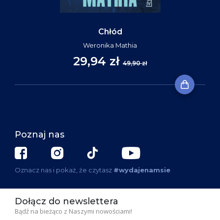
Chłód
Weronika Mathia
29,94 zł
49,90 zł
Poznaj nas
Oznacz nas i pokaż, że czytasz
#wydajenamsie
Dołącz do newslettera
Bądź na bieżąco z Naszymi nowościami!