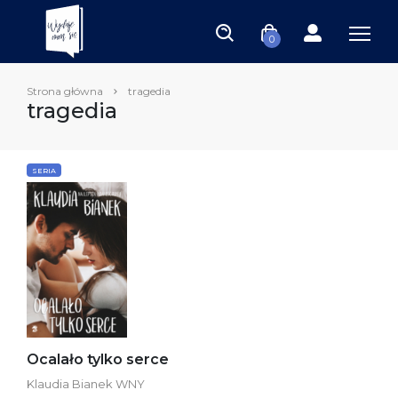
0
Strona główna
tragedia
tragedia
SERIA
Ocalało tylko serce
Klaudia Bianek WNY