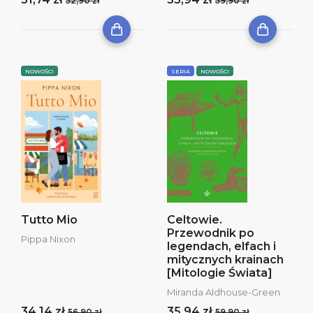
52,90 zł
59,90 zł
NOWOŚCI
SERIA
NOWOŚCI
Tutto Mio
Celtowie.
Przewodnik po
Pippa Nixon
legendach, elfach i
mitycznych krainach
[Mitologie Świata]
Miranda Aldhouse-Green
34,14 zł
35,94 zł
56,90 zł
59,90 zł