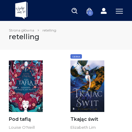
0
Strona główna
retelling
retelling
SERIA
Pod taflą
Tkając świt
Louise O'Neill
Elizabeth Lim