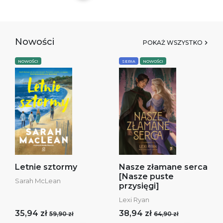
Nowości
POKAŻ WSZYSTKO
NOWOŚCI
SERIA
NOWOŚCI
Letnie sztormy
Nasze złamane serca
[Nasze puste
Sarah McLean
przysięgi]
Lexi Ryan
35,94 zł
38,94 zł
59,90 zł
64,90 zł