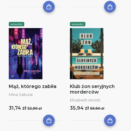
NOWOŚCI
NOWOŚCI
Mąż, którego zabiła
Klub żon seryjnych
morderców
Mina Sakurai
Elizabeth Arnott
31,74 zł
35,94 zł
52,90 zł
59,90 zł