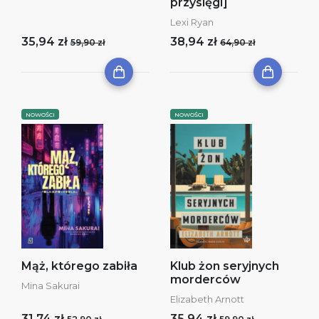
przysięgi]
Lexi Ryan
35,94 zł
38,94 zł
59,90 zł
64,90 zł
NOWOŚCI
NOWOŚCI
Mąż, którego zabiła
Klub żon seryjnych
morderców
Mina Sakurai
Elizabeth Arnott
31,74 zł
35,94 zł