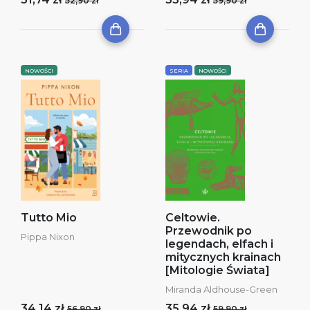
52,90 zł
59,90 zł
NOWOŚCI
SERIA
NOWOŚCI
Tutto Mio
Celtowie.
Przewodnik po
Pippa Nixon
legendach, elfach i
mitycznych krainach
[Mitologie Świata]
Miranda Aldhouse-Green
34,14 zł
35,94 zł
56,90 zł
59,90 zł