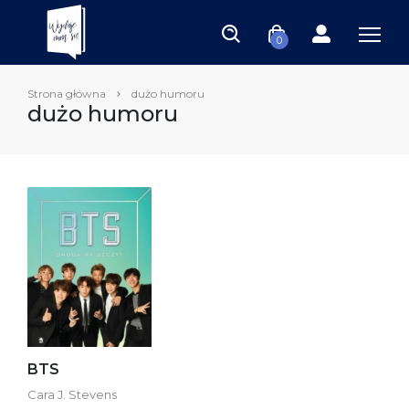
0
Strona główna
dużo humoru
dużo humoru
BTS
Cara J. Stevens