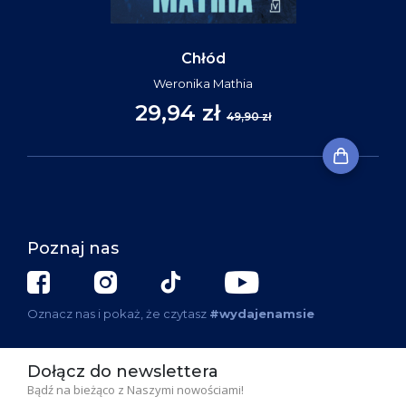
Chłód
Weronika Mathia
29,94 zł
49,90 zł
Poznaj nas
Oznacz nas i pokaż, że czytasz
#wydajenamsie
Dołącz do newslettera
Bądź na bieżąco z Naszymi nowościami!