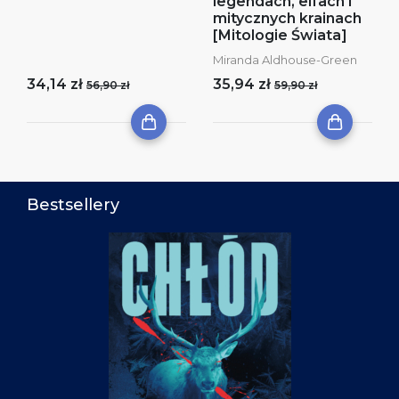
legendach, elfach i
mitycznych krainach
[Mitologie Świata]
Miranda Aldhouse-Green
34,14 zł
35,94 zł
56,90 zł
59,90 zł
Bestsellery