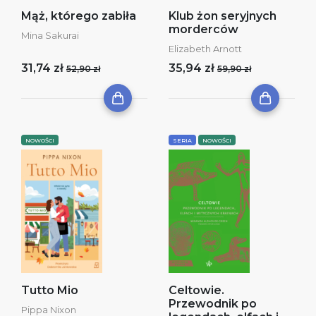
Mąż, którego zabiła
Klub żon seryjnych
morderców
Mina Sakurai
Elizabeth Arnott
31,74 zł
35,94 zł
52,90 zł
59,90 zł
NOWOŚCI
SERIA
NOWOŚCI
Tutto Mio
Celtowie.
Przewodnik po
Pippa Nixon