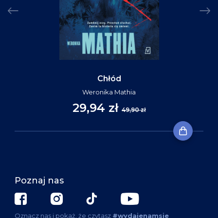
Chłód
Weronika Mathia
29,94 zł
49,90 zł
Poznaj nas
Oznacz nas i pokaż, że czytasz
#wydajenamsie