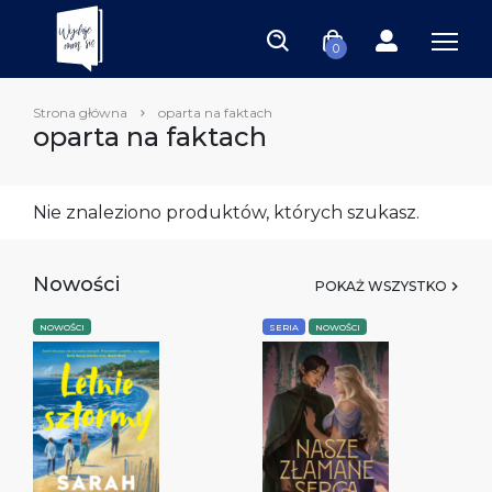
0
Strona główna
oparta na faktach
oparta na faktach
Nie znaleziono produktów, których szukasz.
Nowości
POKAŻ WSZYSTKO
NOWOŚCI
SERIA
NOWOŚCI