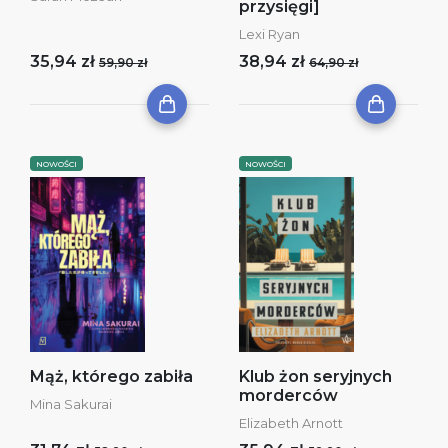
przysięgi]
Lexi Ryan
35,94 zł
38,94 zł
59,90 zł
64,90 zł
NOWOŚCI
NOWOŚCI
Mąż, którego zabiła
Klub żon seryjnych
morderców
Mina Sakurai
Elizabeth Arnott