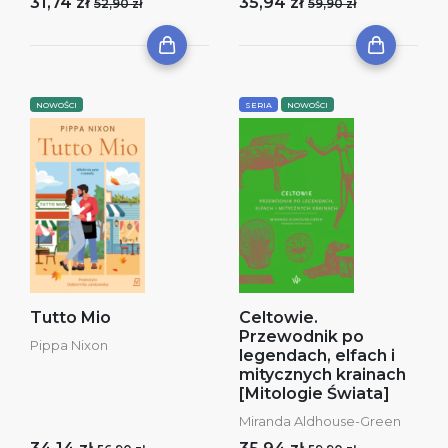
31,74 zł
35,94 zł
52,90 zł
59,90 zł
NOWOŚCI
SERIA
NOWOŚCI
Tutto Mio
Celtowie.
Przewodnik po
Pippa Nixon
legendach, elfach i
mitycznych krainach
[Mitologie Świata]
Miranda Aldhouse-Green