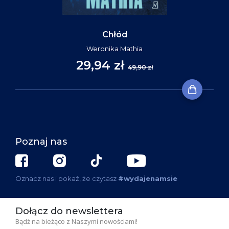
Chłód
Weronika Mathia
29,94 zł
49,90 zł
Poznaj nas
Oznacz nas i pokaż, że czytasz
#wydajenamsie
Dołącz do newslettera
Bądź na bieżąco z Naszymi nowościami!