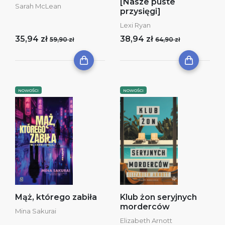
[Nasze puste
Sarah McLean
przysięgi]
Lexi Ryan
35,94 zł
38,94 zł
59,90 zł
64,90 zł
NOWOŚCI
NOWOŚCI
Mąż, którego zabiła
Klub żon seryjnych
morderców
Mina Sakurai
Elizabeth Arnott