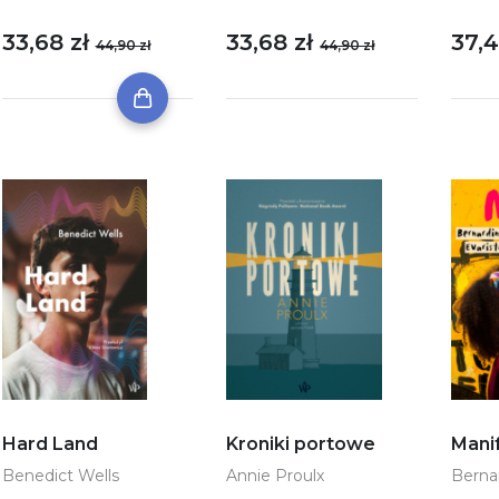
33,68 zł
33,68 zł
37,4
44,90 zł
44,90 zł
Hard Land
Kroniki portowe
Mani
Benedict Wells
Annie Proulx
Berna