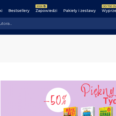
2026 📚
OD 7.50 ZŁ
ki
Bestsellery
Zapowiedzi
Pakiety i zestawy
Wyprze