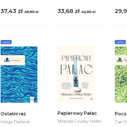
37,43 zł
33,68 zł
29,9
49,90 zł
44,90 zł
SERIA
SERIA
Papierowy Pałac
Ostatni raz
Pocz
Miranda Cowley Heller
Helga Flatland
Carl F