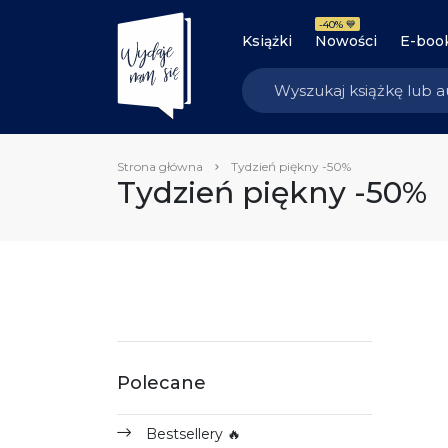
-40% 💙
Książki
Nowości
E-boo
Strona główna
Tydzień piękny -50%
Tydzień piękny -50%
Polecane
Bestsellery 🔥