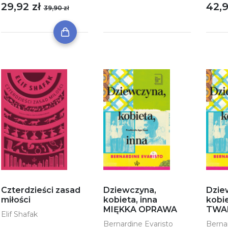
42,9
29,92 zł
39,90 zł
Czterdzieści zasad
Dziewczyna,
Dzie
miłości
kobieta, inna
kobie
MIĘKKA OPRAWA
TWA
Elif Shafak
Bernardine Evaristo
Berna