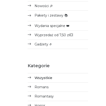
Nowości 🎉
Pakiety i zestawy 📚
Wydania specjalne 👑
Wyprzedaż od 7,50 zł💥
Gadżety 🤌
Kategorie
Wszystkie
Romans
Romantasy
Horror