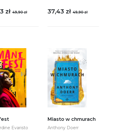
37,43 zł
3 zł
49,90 zł
49,90 zł
fest
Miasto w chmurach
rdine Evaristo
Anthony Doerr