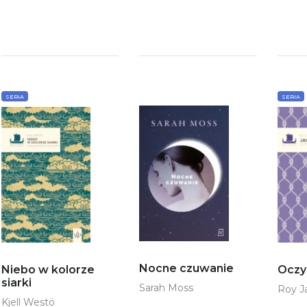
SERIA
SERIA
Nocne czuwanie
Niebo w kolorze
Oczy 
siarki
Sarah Moss
Roy J
Kjell Westö