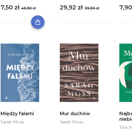
7,50 zł
29,92 zł
7,90
49,90 zł
39,90 zł
Między falami
Mur duchów
Najba
nieb
Sarah Moss
Sarah Moss
Toni 