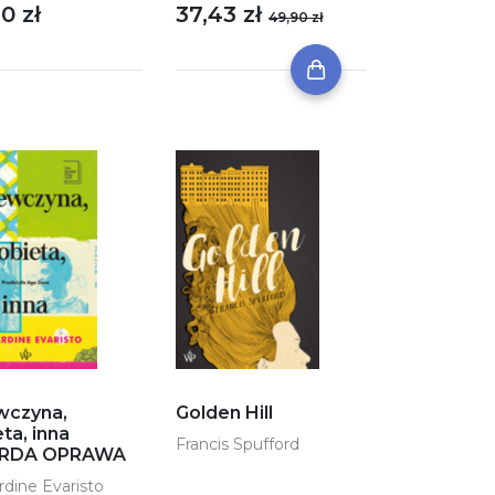
0 zł
37,43 zł
49,90 zł
Golden Hill
wczyna,
ta, inna
Francis Spufford
RDA OPRAWA
rdine Evaristo