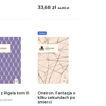
33,68 zł
44,90 zł
SERIA
z Rigela tom III
Oneiron. Fantazja o
kilku sekundach po
acobsen
śmierci