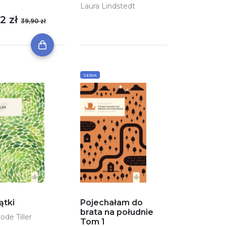
Laura Lindstedt
2 zł
39,90 zł
SERIA
ątki
Pojechałam do
brata na południe
rode Tiller
Tom 1