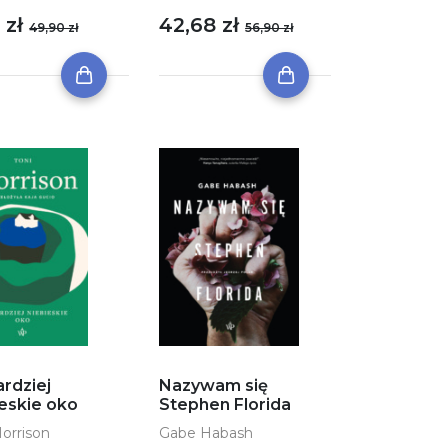
 zł
42,68 zł
49,90 zł
56,90 zł
rdziej
Nazywam się
ieskie oko
Stephen Florida
Morrison
Gabe Habash