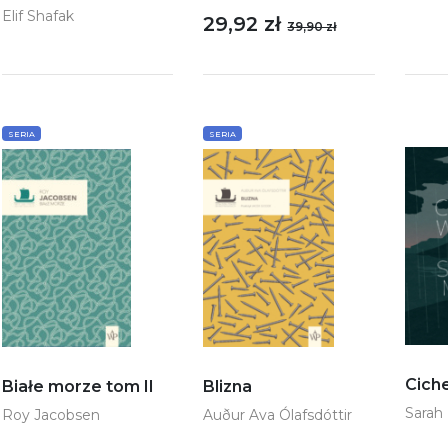
Elif Shafak
29,92 zł
39,90 zł
SERIA
SERIA
Cich
Białe morze tom II
Blizna
Sarah
Roy Jacobsen
Auður Ava Ólafsdóttir