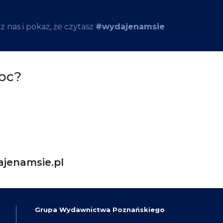
 nas i pokaż, że czytasz
#wydajenamsie
oc?
jenamsie.pl
Grupa Wydawnictwa Poznańskiego