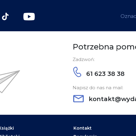
Oznacz
Potrzebna pom
Zadzwoń:
61 623 38 38
Napisz do nas na mail:
kontakt@wyda
Książki
Kontakt