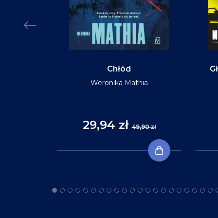
MIĘKKA
Chłód
Gł
Weronika Mathia
Reid
29,94 zł
,90 zł
49,90 zł