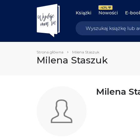
-40% 💙
Książki
Nowości
E-boo
Strona główna
Milena Staszuk
Milena Staszuk
Milena St