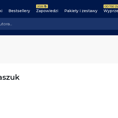
2026 📚
OD 7.50 ZŁ
ki
Bestsellery
Zapowiedzi
Pakiety i zestawy
Wyprze
aszuk