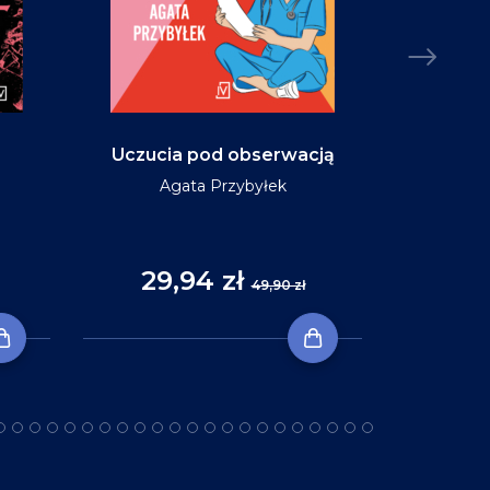
Uczucia pod obserwacją
Niebo w ko
Agata Przybyłek
29,94 zł
35
49,90 zł