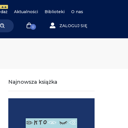
 🔥🔥
daż
Aktualności
Biblioteki
O nas
ZALOGUJ SIĘ
0
Najnowsza książka