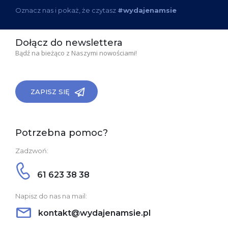
Oznacz nas i pokaż, że czytasz
#wydajenamsie
Dołącz do newslettera
Bądź na bieżąco z Naszymi nowościami!
ZAPISZ SIĘ
Potrzebna pomoc?
Zadzwoń:
61 623 38 38
Napisz do nas na mail:
kontakt@wydajenamsie.pl