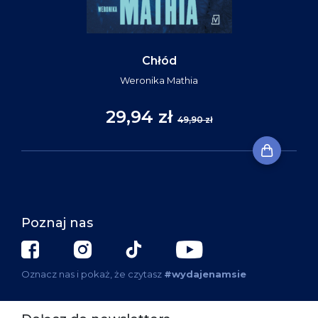
Chłód
Weronika Mathia
29,94 zł
49,90 zł
Poznaj nas
Oznacz nas i pokaż, że czytasz
#wydajenamsie