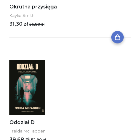
Okrutna przysięga
Kaylie Smith
31,30 zł
56,90 zł
Oddział D
Freida McFadden
39,68 zł
52,90 zł