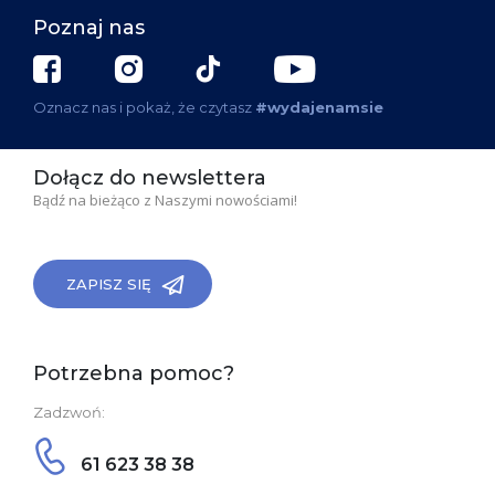
Poznaj nas
Oznacz nas i pokaż, że czytasz
#wydajenamsie
Dołącz do newslettera
Bądź na bieżąco z Naszymi nowościami!
ZAPISZ SIĘ
Potrzebna pomoc?
Zadzwoń:
61 623 38 38