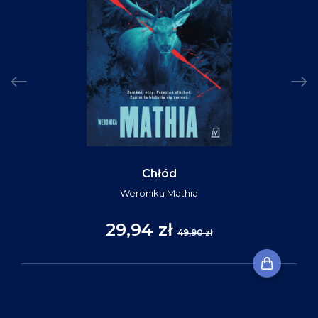
Chłód
Weronika Mathia
29,94 zł
49,90 zł