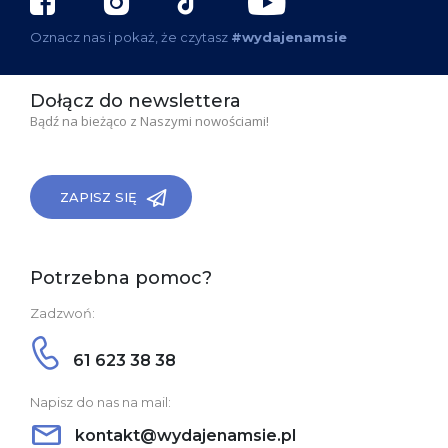
Oznacz nas i pokaż, że czytasz
#wydajenamsie
Dołącz do newslettera
Bądź na bieżąco z Naszymi nowościami!
ZAPISZ SIĘ
Potrzebna pomoc?
Zadzwoń:
61 623 38 38
Napisz do nas na mail:
kontakt@wydajenamsie.pl