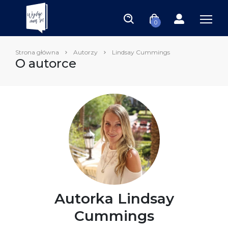
0
Strona główna
Autorzy
Lindsay Cummings
O autorce
Autorka Lindsay
Cummings