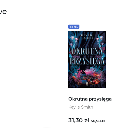
we
SERIA
Okrutna przysięga
Kaylie Smith
31,30 zł
56,90 zł