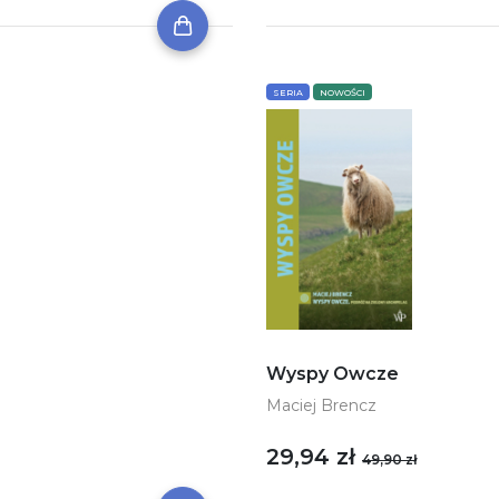
SERIA
NOWOŚCI
Wyspy Owcze
Maciej Brencz
29,94 zł
49,90 zł