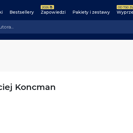
2026 📚
OD 7.50 ZŁ
ki
Bestsellery
Zapowiedzi
Pakiety i zestawy
Wyprze
ciej Koncman