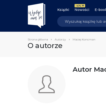
-40% 💙
Książki
Nowości
E-boo
Strona główna
Autorzy
Maciej Koncman
O autorze
Autor Ma