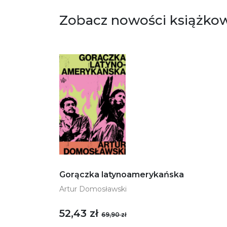
Zobacz nowości książko
Gorączka latynoamerykańska
Artur Domosławski
52,43 zł
69,90 zł