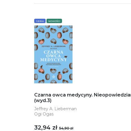
SERIA
NOWOŚCI
Czarna owca medycyny. Nieopowiedziana 
(wyd.3)
Jeffrey A. Lieberman
Ogi Ogas
32,94 zł
54,90 zł