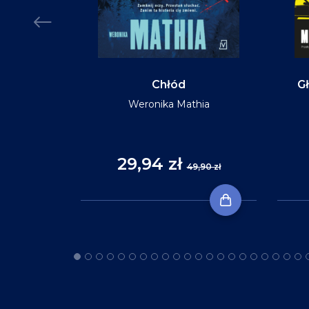
MIĘKKA
Chłód
Gł
Weronika Mathia
Reid
29,94 zł
,90 zł
49,90 zł