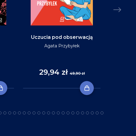
Uczucia pod obserwacją
Niebo w ko
Agata Przybyłek
29,94 zł
35
49,90 zł