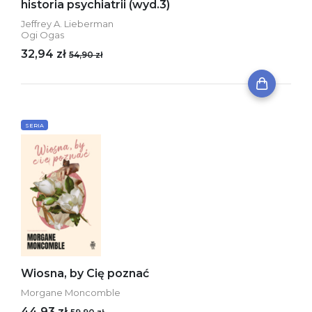
historia psychiatrii (wyd.3)
Jeffrey A. Lieberman
Ogi Ogas
32,94 zł
54,90 zł
SERIA
Wiosna, by Cię poznać
Morgane Moncomble
44,93 zł