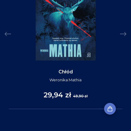
Chłód
Weronika Mathia
29,94 zł
49,90 zł