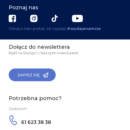
Poznaj nas
Oznacz nas i pokaż, że czytasz
#wydajenamsie
Dołącz do newslettera
Bądź na bieżąco z Naszymi nowościami!
ZAPISZ SIĘ
Potrzebna pomoc?
Zadzwoń:
61 623 38 38