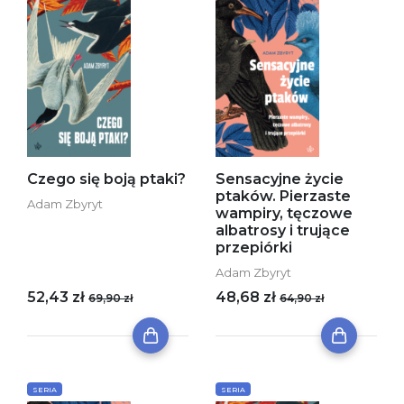
Czego się boją ptaki?
Sensacyjne życie
ptaków. Pierzaste
Adam Zbyryt
wampiry, tęczowe
albatrosy i trujące
przepiórki
Adam Zbyryt
52,43 zł
48,68 zł
69,90 zł
64,90 zł
SERIA
SERIA