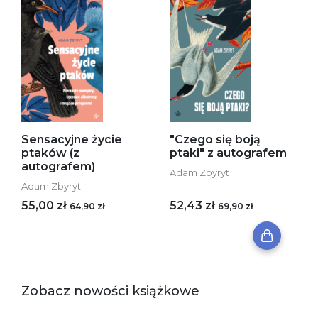
Sensacyjne życie
"Czego się boją
ptaków (z
ptaki" z autografem
autografem)
Adam Zbyryt
Adam Zbyryt
55,00 zł
52,43 zł
64,90 zł
69,90 zł
Zobacz nowości książkowe