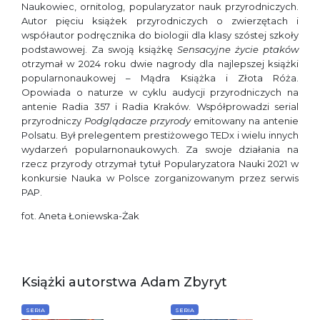
Naukowiec, ornitolog, popularyzator nauk przyrodniczych.
Autor pięciu książek przy­rodniczych o zwierzętach i
współautor pod­ręcznika do biologii dla klasy szóstej szkoły
podstawowej. Za swoją książkę
Sensacyjne życie ptaków
otrzymał w 2024 roku dwie nagrody dla najlepszej książki
popularnonaukowej – Mądra Książka i Złota Róża.
Opowiada o naturze w cyklu audycji przyrodniczych na
antenie Radia 357 i Radia Kraków. Współ­prowadzi serial
przyrodniczy
Podglądacze przyrody
emitowany na antenie
Polsatu. Był prelegentem prestiżowego TEDx i wielu innych
wydarzeń popularnonaukowych. Za swoje działania na
rzecz przyrody otrzymał tytuł Popularyzatora Nauki 2021 w
konkursie Na­uka w Polsce zorganizowanym przez serwis
PAP.
fot. Aneta Łoniewska-Żak
Książki autorstwa Adam Zbyryt
SERIA
SERIA