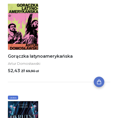
Gorączka latynoamerykańska
Artur Domosławski
52,43 zł
69,90 zł
SERIA