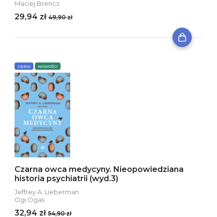
Maciej Brencz
29,94 zł
49,90 zł
SERIA
NOWOŚCI
Czarna owca medycyny. Nieopowiedziana
historia psychiatrii (wyd.3)
Jeffrey A. Lieberman
Ogi Ogas
32,94 zł
54,90 zł