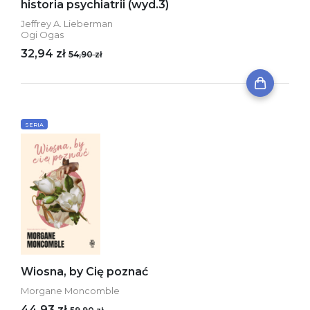
historia psychiatrii (wyd.3)
Jeffrey A. Lieberman
Ogi Ogas
32,94 zł
54,90 zł
SERIA
Wiosna, by Cię poznać
Morgane Moncomble
44,93 zł