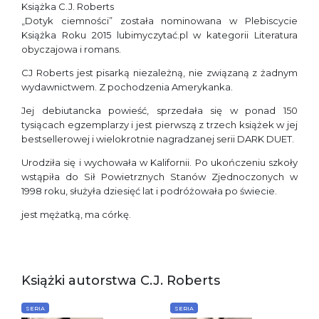
Książka C.J. Roberts
„Dotyk ciemności” została nominowana w Plebiscycie
Książka Roku 2015 lubimyczytać.pl w kategorii Literatura
obyczajowa i romans.
CJ Roberts jest pisarką niezależną, nie związaną z żadnym
wydawnictwem. Z pochodzenia Amerykanka.
Jej debiutancka powieść, sprzedała się w ponad 150
tysiącach egzemplarzy i jest pierwszą z trzech książek w jej
bestsellerowej i wielokrotnie nagradzanej serii DARK DUET.
Urodziła się i wychowała w Kalifornii. Po ukończeniu szkoły
wstąpiła do Sił Powietrznych Stanów Zjednoczonych w
1998 roku, służyła dziesięć lat i podróżowała po świecie.
jest mężatką, ma córkę.
Książki autorstwa C.J. Roberts
SERIA
SERIA