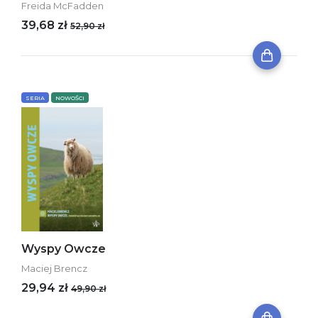
Freida McFadden
39,68 zł
52,90 zł
SERIA
NOWOŚCI
Wyspy Owcze
Maciej Brencz
29,94 zł
49,90 zł