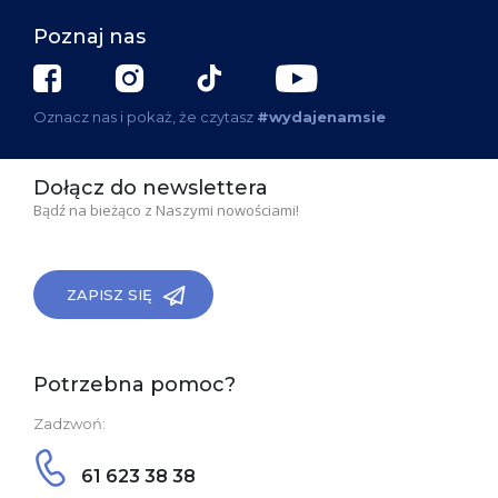
Poznaj nas
Oznacz nas i pokaż, że czytasz
#wydajenamsie
Dołącz do newslettera
Bądź na bieżąco z Naszymi nowościami!
ZAPISZ SIĘ
Potrzebna pomoc?
Zadzwoń:
61 623 38 38