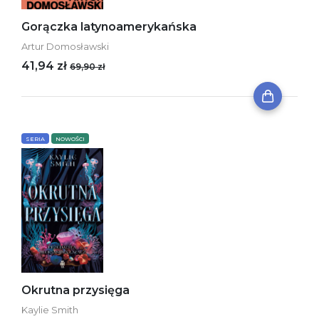
Gorączka latynoamerykańska
Artur Domosławski
41,94 zł
69,90 zł
SERIA
NOWOŚCI
Okrutna przysięga
Kaylie Smith