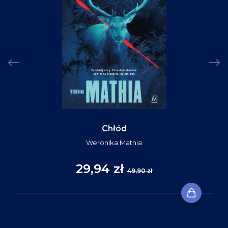
Chłód
Weronika Mathia
29,94 zł
49,90 zł