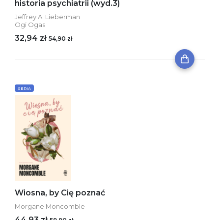
historia psychiatrii (wyd.3)
Jeffrey A. Lieberman
Ogi Ogas
32,94 zł
54,90 zł
SERIA
Wiosna, by Cię poznać
Morgane Moncomble
44,93 zł