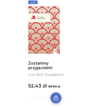
SERIA
Zostańmy
przyjaciółmi
Gun-Britt Sundström
52,43 zł
69,90 zł