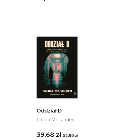
Oddział D
Freida McFadden
39,68 zł
52,90 zł