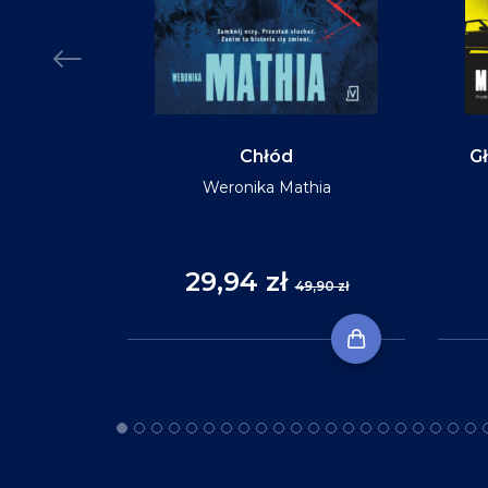
MIĘKKA
Chłód
Gł
Weronika Mathia
Reid
29,94 zł
,90 zł
49,90 zł