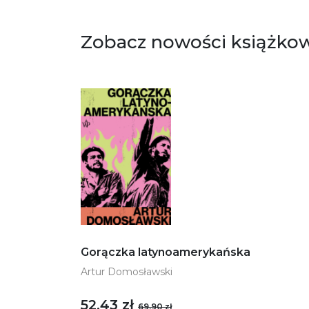
Zobacz nowości książko
Gorączka latynoamerykańska
Artur Domosławski
52,43 zł
69,90 zł