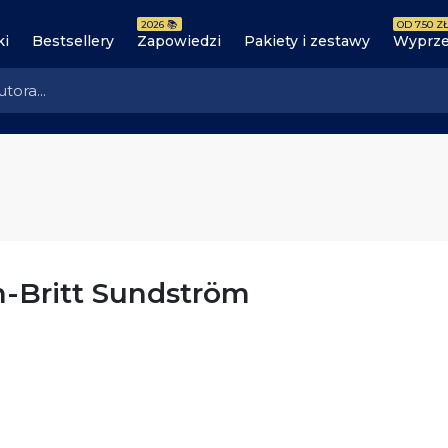
2026 📚
OD 7.50 ZŁ
ki
Bestsellery
Zapowiedzi
Pakiety i zestawy
Wyprze
-Britt Sundström