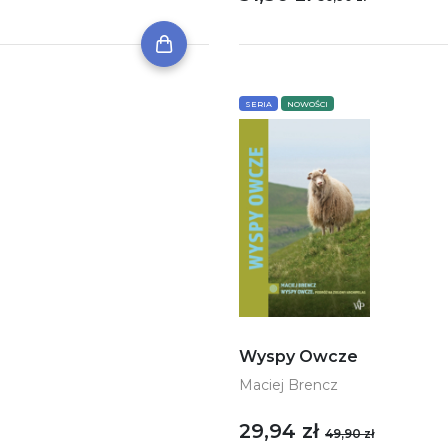
SERIA
NOWOŚCI
Wyspy Owcze
Maciej Brencz
29,94 zł
49,90 zł