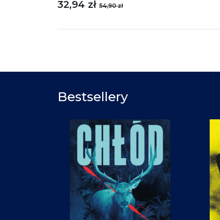
32,94 zł
54,90 zł
Bestsellery