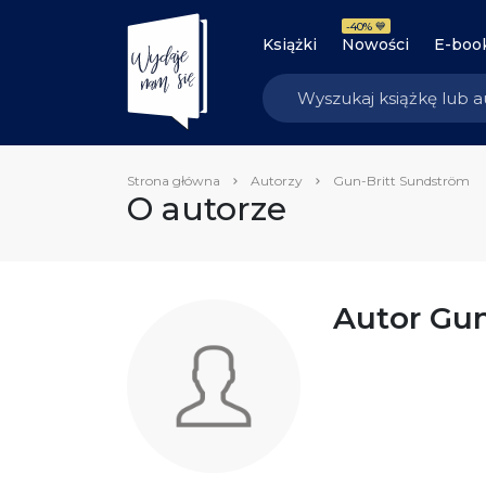
-40% 💙
Książki
Nowości
E-boo
Strona główna
Autorzy
Gun-Britt Sundström
O autorze
Autor Gun