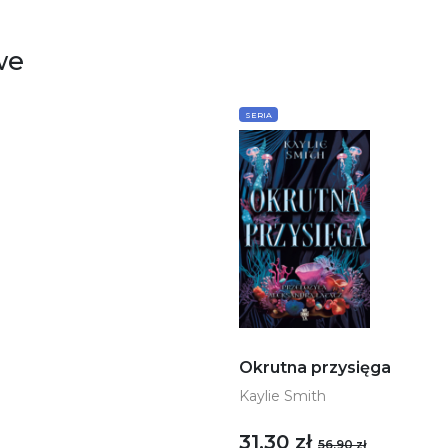
we
SERIA
Okrutna przysięga
Kaylie Smith
31,30 zł
56,90 zł