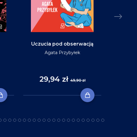
Uczucia pod obserwacją
Niebo w ko
Agata Przybyłek
29,94 zł
35
49,90 zł