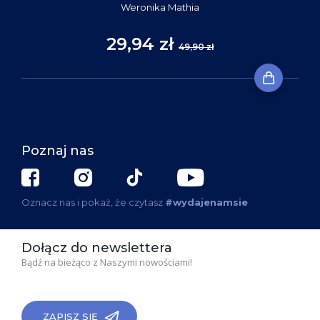
Weronika Mathia
29,94 zł
49,90 zł
Poznaj nas
Oznacz nas i pokaż, że czytasz
#wydajenamsie
Dołącz do newslettera
Bądź na bieżąco z Naszymi nowościami!
ZAPISZ SIĘ