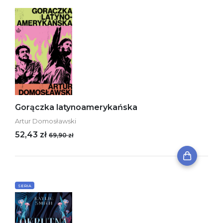
Gorączka latynoamerykańska
Artur Domosławski
52,43 zł
69,90 zł
SERIA