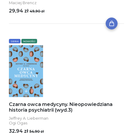
Maciej Brencz
29,94 zł
49,90 zł
SERIA
NOWOŚCI
Czarna owca medycyny. Nieopowiedziana
historia psychiatrii (wyd.3)
Jeffrey A. Lieberman
Ogi Ogas
32,94 zł
54,90 zł