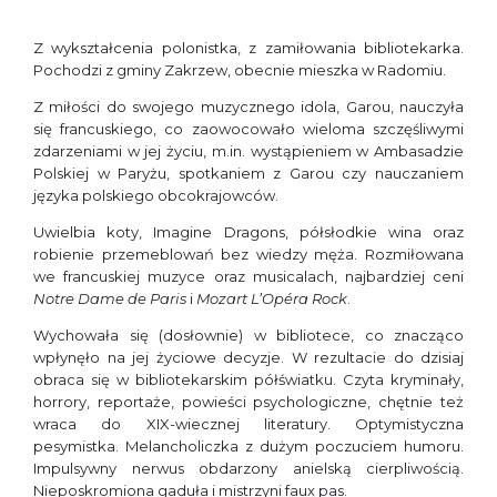
Z wykształcenia polonistka, z zamiłowania bibliotekarka.
Pochodzi z gminy Zakrzew, obecnie mieszka w Radomiu.
Z miłości do swojego muzycznego idola, Garou, nauczyła
się francuskiego, co zaowocowało wieloma szczęśliwymi
zdarzeniami w jej życiu, m.in. wystąpieniem w Ambasadzie
Polskiej w Paryżu, spotkaniem z Garou czy nauczaniem
języka polskiego obcokrajowców.
Uwielbia koty, Imagine Dragons, półsłodkie wina oraz
robienie przemeblowań bez wiedzy męża. Rozmiłowana
we francuskiej muzyce oraz musicalach, najbardziej ceni
Notre Dame de Paris
i
Mozart L’Opéra Rock
.
Wychowała się (dosłownie) w bibliotece, co znacząco
wpłynęło na jej życiowe decyzje. W rezultacie do dzisiaj
obraca się w bibliotekarskim półświatku. Czyta kryminały,
horrory, reportaże, powieści psychologiczne, chętnie też
wraca do XIX-wiecznej literatury. Optymistyczna
pesymistka. Melancholiczka z dużym poczuciem humoru.
Impulsywny nerwus obdarzony anielską cierpliwością.
Nieposkromiona gaduła i mistrzyni faux pas.