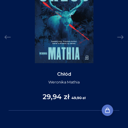
Chłód
Weronika Mathia
29,94 zł
49,90 zł