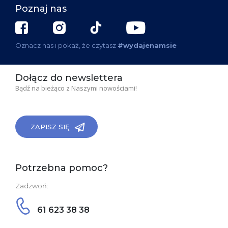
Poznaj nas
Oznacz nas i pokaż, że czytasz
#wydajenamsie
Dołącz do newslettera
Bądź na bieżąco z Naszymi nowościami!
ZAPISZ SIĘ
Potrzebna pomoc?
Zadzwoń:
61 623 38 38