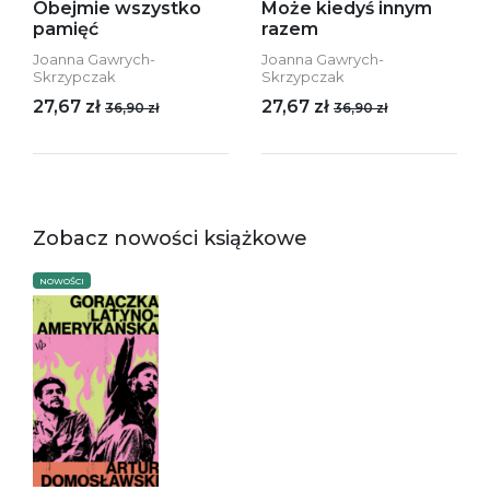
Obejmie wszystko
Może kiedyś innym
pamięć
razem
Joanna Gawrych-
Joanna Gawrych-
Skrzypczak
Skrzypczak
27,67 zł
27,67 zł
36,90 zł
36,90 zł
Zobacz nowości książkowe
NOWOŚCI