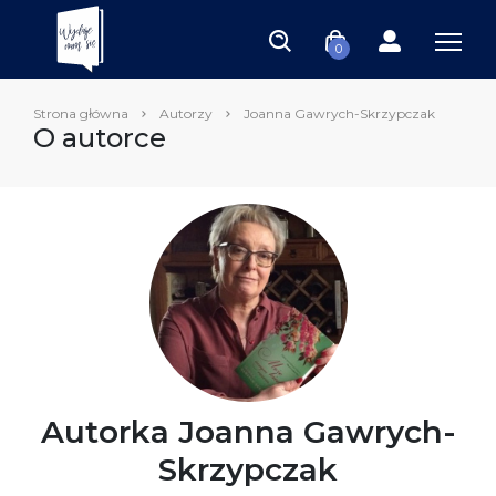
0
Strona główna
Autorzy
Joanna Gawrych-Skrzypczak
O autorce
Autorka Joanna Gawrych-
Skrzypczak