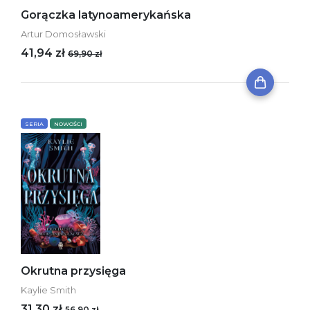
Gorączka latynoamerykańska
Artur Domosławski
41,94 zł
69,90 zł
SERIA
NOWOŚCI
Okrutna przysięga
Kaylie Smith
31,30 zł
56,90 zł