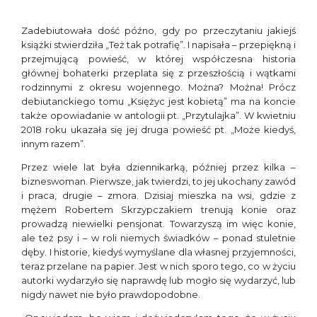
Zadebiutowała dość późno, gdy po przeczytaniu jakiejś
książki stwierdziła „Też tak potrafię”. I napisała – przepiękną i
przejmującą powieść, w której współczesna historia
głównej bohaterki przeplata się z przeszłością i wątkami
rodzinnymi z okresu wojennego. Można? Można! Prócz
debiutanckiego tomu „Księżyc jest kobietą” ma na koncie
także opowiadanie w antologii pt. „Przytulajka”. W kwietniu
2018 roku ukazała się jej druga powieść pt. „Może kiedyś,
innym razem”.
Przez wiele lat była dziennikarką, później przez kilka –
bizneswoman. Pierwsze, jak twierdzi, to jej ukochany zawód
i praca, drugie – zmora. Dzisiaj mieszka na wsi, gdzie z
mężem Robertem Skrzypczakiem trenują konie oraz
prowadzą niewielki pensjonat. Towarzyszą im więc konie,
ale też psy i – w roli niemych świadków – ponad stuletnie
dęby. I historie, kiedyś wymyślane dla własnej przyjemności,
teraz przelane na papier. Jest w nich sporo tego, co w życiu
autorki wydarzyło się naprawdę lub mogło się wydarzyć, lub
nigdy nawet nie było prawdopodobne.