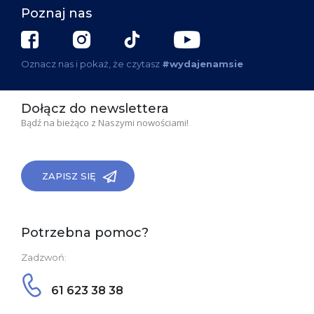
Poznaj nas
Oznacz nas i pokaż, że czytasz
#wydajenamsie
Dołącz do newslettera
Bądź na bieżąco z Naszymi nowościami!
ZAPISZ SIĘ
Potrzebna pomoc?
Zadzwoń:
61 623 38 38