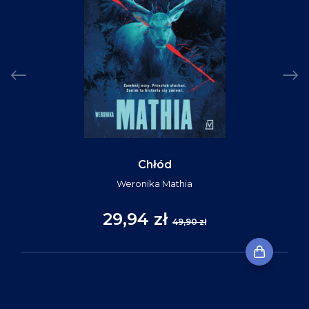
Chłód
Weronika Mathia
29,94 zł
49,90 zł