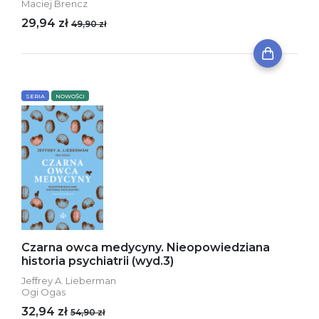
Maciej Brencz
29,94 zł
49,90 zł
SERIA
NOWOŚCI
Czarna owca medycyny. Nieopowiedziana
historia psychiatrii (wyd.3)
Jeffrey A. Lieberman
Ogi Ogas
32,94 zł
54,90 zł