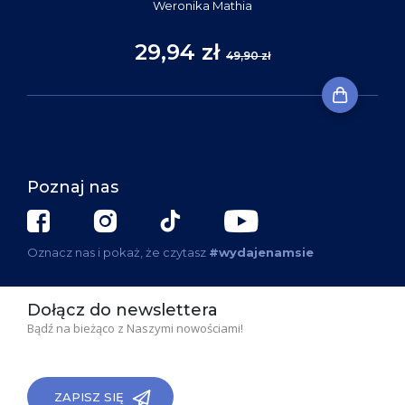
Weronika Mathia
29,94 zł
49,90 zł
Poznaj nas
Oznacz nas i pokaż, że czytasz
#wydajenamsie
Dołącz do newslettera
Bądź na bieżąco z Naszymi nowościami!
ZAPISZ SIĘ