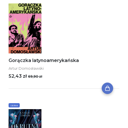
Gorączka latynoamerykańska
Artur Domosławski
52,43 zł
69,90 zł
SERIA