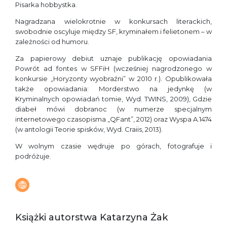
Pisarka hobbystka.
Nagradzana wielokrotnie w konkursach literackich,
swobodnie oscyluje między SF, kryminałem i felietonem – w
zależności od humoru.
Za papierowy debiut uznaje publikację opowiadania
Powrót ad fontes w SFFiH (wcześniej nagrodzonego w
konkursie „Horyzonty wyobraźni” w 2010 r.). Opublikowała
także opowiadania: Morderstwo na jedynkę (w
Kryminalnych opowiadań tomie, Wyd. TWINS, 2009), Gdzie
diabeł mówi dobranoc (w numerze specjalnym
internetowego czasopisma „QFant”, 2012) oraz Wyspa A.1474
(w antologii Teorie spisków, Wyd. Craiis, 2013).
W wolnym czasie wędruje po górach, fotografuje i
podróżuje.
Książki autorstwa Katarzyna Żak