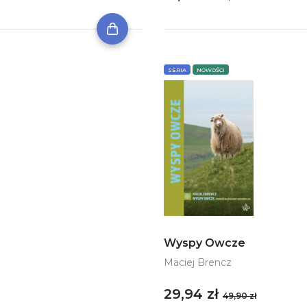
SERIA
NOWOŚCI
Wyspy Owcze
Maciej Brencz
29,94 zł
49,90 zł