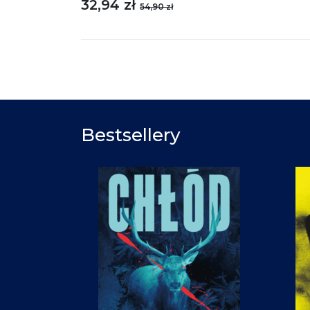
32,94 zł
54,90 zł
Bestsellery