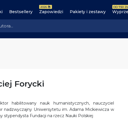
2026 📚
OD 7.50 ZŁ
ki
Bestsellery
Zapowiedzi
Pakiety i zestawy
Wyprze
iej Forycki
oktor habilitowany nauk humanistycznych, nauczyciel
sor nadzwyczajny Uniwersytetu im. Adama Mickiewicza w
 stypendysta Fundacji na rzecz Nauki Polskiej