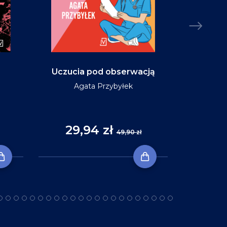
Uczucia pod obserwacją
Niebo w ko
Agata Przybyłek
29,94 zł
35
49,90 zł