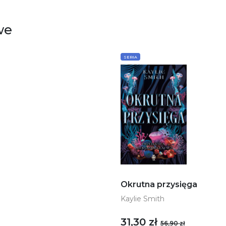
we
SERIA
Okrutna przysięga
Kaylie Smith
31,30 zł
56,90 zł