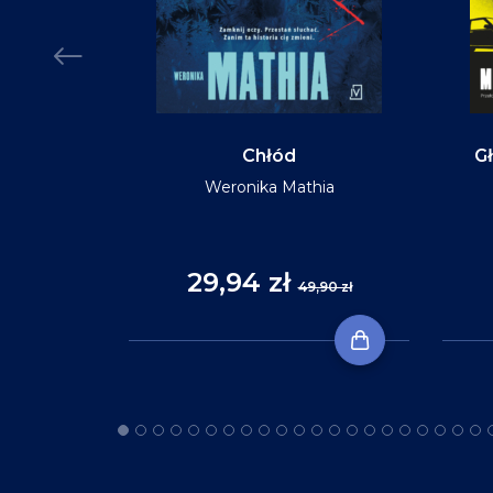
MIĘKKA
Chłód
Gł
Weronika Mathia
Reid
29,94 zł
,90 zł
49,90 zł