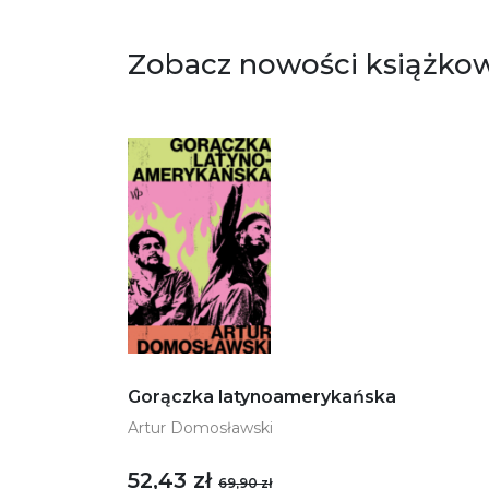
Zobacz nowości książko
Gorączka latynoamerykańska
Artur Domosławski
52,43 zł
69,90 zł