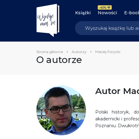
-40% 💙
Książki
Nowości
E-boo
Strona główna
Autorzy
Maciej Forycki
O autorze
Autor Mac
Polski historyk, d
akademicki i profe
Poznaniu. Dwukrotny