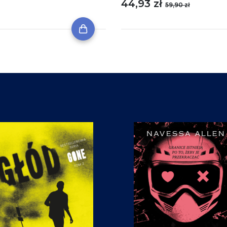
44,93 zł
59,90 zł