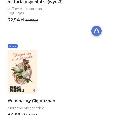
historia psychiatrii (wyd.3)
Jeffrey A. Lieberman
Ogi Ogas
32,94 zł
54,90 zł
SERIA
Wiosna, by Cię poznać
Morgane Moncomble
44,93 zł