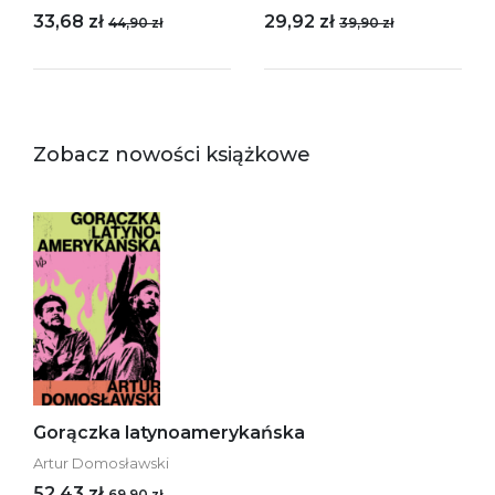
33,68 zł
29,92 zł
44,90 zł
39,90 zł
Zobacz nowości książkowe
Gorączka latynoamerykańska
Artur Domosławski
52,43 zł
69,90 zł